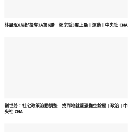
林昱珉6局好投奪3A第6勝 鄭宗哲3度上壘 | 運動 | 中央社 CNA
劉世芳：社宅政策滾動調整 找到地就蓋恐變空餘屋 | 政治 | 中
央社 CNA