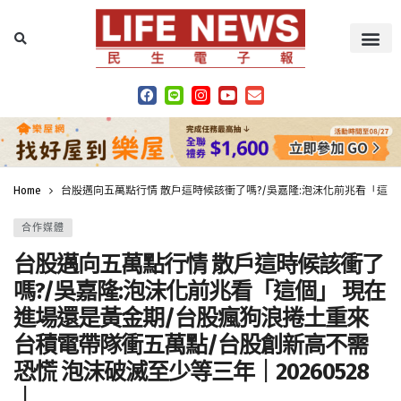
Home
台股邁向五萬點行情 散戶這時候該衝了嗎?/吳嘉隆:泡沫化前兆看「這個」
合作媒體
台股邁向五萬點行情 散戶這時候該衝了
嗎?/吳嘉隆:泡沫化前兆看「這個」 現在
進場還是黃金期/台股瘋狗浪捲土重來
台積電帶隊衝五萬點/台股創新高不需
恐慌 泡沫破滅至少等三年｜20260528
｜