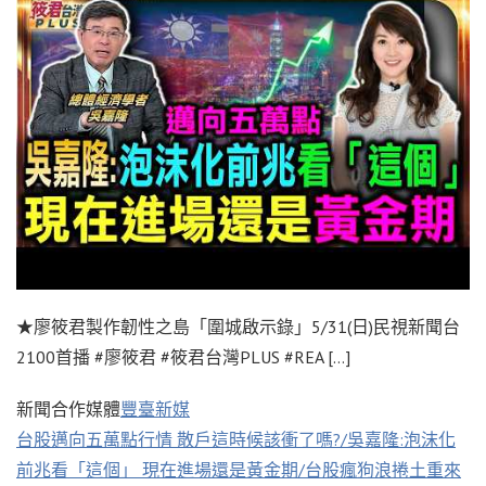
★廖筱君製作韌性之島「圍城啟示錄」5/31(日)民視新聞台
2100首播 #廖筱君 #筱君台灣PLUS #REA […]
新聞合作媒體
豐臺新媒
台股邁向五萬點行情 散戶這時候該衝了嗎?/吳嘉隆:泡沫化
前兆看「這個」 現在進場還是黃金期/台股瘋狗浪捲土重來