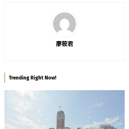
廖筱君
Trending Right Now!