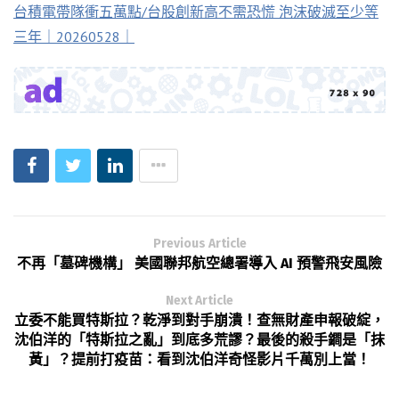
台積電帶隊衝五萬點/台股創新高不需恐慌 泡沫破滅至少等
三年｜20260528｜
Previous Article
不再「墓碑機構」 美國聯邦航空總署導入 AI 預警飛安風險
Next Article
立委不能買特斯拉？乾淨到對手崩潰！查無財產申報破綻，
沈伯洋的「特斯拉之亂」到底多荒謬？最後的殺手鐧是「抹
黃」？提前打疫苗：看到沈伯洋奇怪影片千萬別上當！