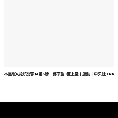
林昱珉6局好投奪3A第6勝 鄭宗哲3度上壘 | 運動 | 中央社 CNA