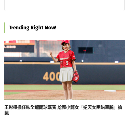
Trending Right Now!
王彩樺擔任味全龍開球嘉賓 尬舞小龍女「逆天女團鉛筆腿」搶
鏡