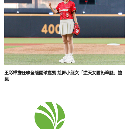
王彩樺擔任味全龍開球嘉賓 尬舞小龍女「逆天女團鉛筆腿」搶
鏡