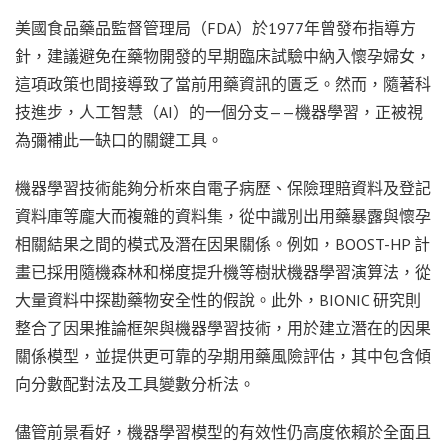
美國食品藥品監督管理局（FDA）於1977年曾發布指導方
針，建議避免在藥物開發的早期臨床試驗中納入懷孕婦女，
這項政策也間接導致了當前用藥資訊的匱乏。然而，隨著科
技進步，人工智慧（AI）的一個分支——機器學習，正被視
為彌補此一缺口的關鍵工具。
機器學習技術能夠分析來自電子病歷、保險理賠資料及登記
資料庫等龐大而複雜的資料集，從中識別出用藥暴露與懷孕
相關結果之間的模式及潛在因果關係。例如，BOOST-HP 計
畫已採用隨機森林和梯度提升機等樹狀機器學習演算法，從
大量資料中探勘藥物安全性的假說。此外，BIONIC 研究則
整合了因果推論框架與機器學習技術，用於建立潛在的因果
關係模型，並提供更可靠的孕期用藥風險評估，其中包含傾
向分數配對法及工具變數分析法。
儘管前景看好，機器學習模型的有效性仍高度依賴於全面且