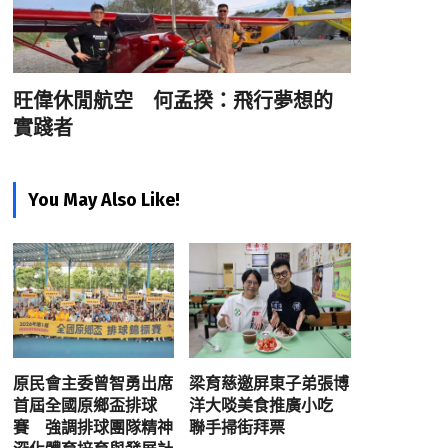
旺偉休閒航空 何孟揆：飛行夢想的
實踐者
You May Also Like!
原民會主委曾智勇出席
梁育慈邀屏東子弟張博
首屆全國原鄉盃排球
洋大啖美食推廣小吃
賽 強調排球團隊精神
聯手掃街拜票