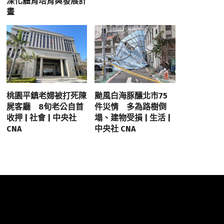
深化體育培育與發展計
畫
桃園平鎮老婦被打死陳
颱風白海豚釀北市75
屍客廳 8旬老公自首
件災情 多為路樹倒
收押 | 社會 | 中央社
塌、建物受損 | 生活 |
CNA
中央社 CNA