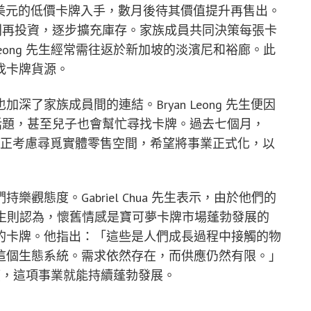
至 200 美元的低價卡牌入手，數月後待其價值提升再售出。
獲利再投資，逐步擴充庫存。家族成員共同決策每張卡
Leong 先生經常需往返於新加坡的淡濱尼和裕廊。此
找卡牌貨源。
了家族成員間的連結。Bryan Leong 先生便因
同話題，甚至兒子也會幫忙尋找卡牌。過去七個月，
會，並正考慮尋覓實體零售空間，希望將事業正式化，以
觀態度。Gabriel Chua 先生表示，由於他們的
a 先生則認為，懷舊情感是寶可夢卡牌市場蓬勃發展的
的卡牌。他指出：「這些是人們成長過程中接觸的物
這個生態系統。需求依然存在，而供應仍然有限。」
於供應，這項事業就能持續蓬勃發展。