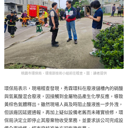
桃園市環保局、環境部技術小組前往稽查。圖：讀者提供
環保局表示，現場稽查發現，秀霖環科在廢液儲槽內的硝酸
與氫氟酸混合廢液，因接觸到金屬物品產生化學反應，導致
黃棕色氣體釋出。雖然現場人員及時阻止酸液進一步外洩，
但該廠因延遲通報，再加上疑似設備老舊而未確實檢修，環
保局決定立即停止其廢棄物收受業務，並要求該公司完成設