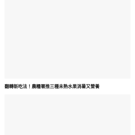
翻轉新吃法！農糧署推三種未熟水果消暑又營養