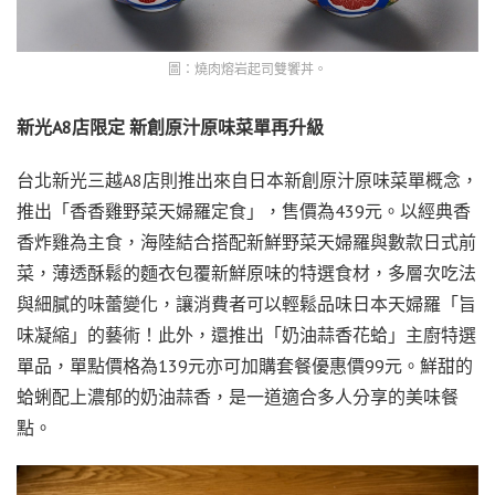
圖：燒肉熔岩起司雙饗丼。
新光
A8
店限定
新創原汁原味菜單再升級
台北新光三越A8店則推出來自日本新創原汁原味菜單概念，
推出「香香雞野菜天婦羅定食」，售價為439元。以經典香
香炸雞為主食，海陸結合搭配新鮮野菜天婦羅與數款日式前
菜，薄透酥鬆的麵衣包覆新鮮原味的特選食材，多層次吃法
與細膩的味蕾變化，讓消費者可以輕鬆品味日本天婦羅「旨
味凝縮」的藝術！此外，還推出「奶油蒜香花蛤」主廚特選
單品，單點價格為139元亦可加購套餐優惠價99元。鮮甜的
蛤蜊配上濃郁的奶油蒜香，是一道適合多人分享的美味餐
點。