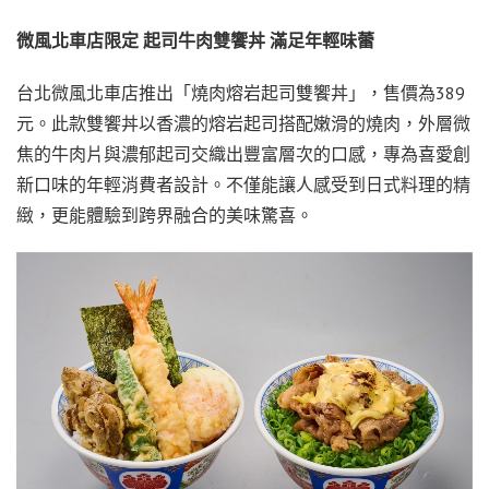
微風北車店限定
起司牛肉雙饗丼
滿足年輕味蕾
台北微風北車店推出「燒肉熔岩起司雙饗丼」，售價為389
元。此款雙饗丼以香濃的熔岩起司搭配嫩滑的燒肉，外層微
焦的牛肉片與濃郁起司交織出豐富層次的口感，專為喜愛創
新口味的年輕消費者設計。不僅能讓人感受到日式料理的精
緻，更能體驗到跨界融合的美味驚喜。