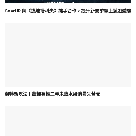
GearUP 與《逃離塔科夫》攜手合作，提升新賽季線上遊戲體驗
翻轉新吃法！農糧署推三種未熟水果消暑又營養