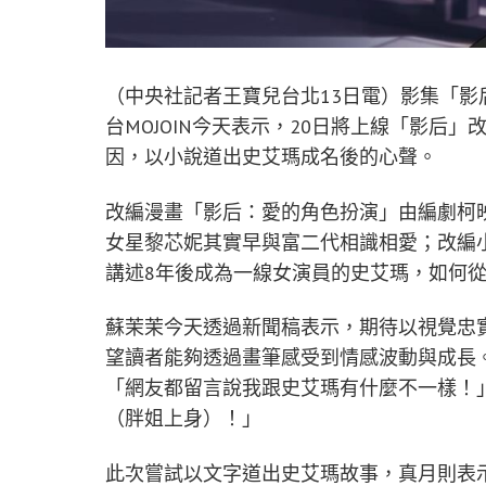
（中央社記者王寶兒台北13日電）影集「
台MOJOIN今天表示，20日將上線「影后
因，以小說道出史艾瑪成名後的心聲。
改編漫畫「影后：愛的角色扮演」由編劇柯
女星黎芯妮其實早與富二代相識相愛；改編
講述8年後成為一線女演員的史艾瑪，如何
蘇茉茉今天透過新聞稿表示，期待以視覺忠
望讀者能夠透過畫筆感受到情感波動與成長
「網友都留言說我跟史艾瑪有什麼不一樣！
（胖姐上身）！」
此次嘗試以文字道出史艾瑪故事，真月則表