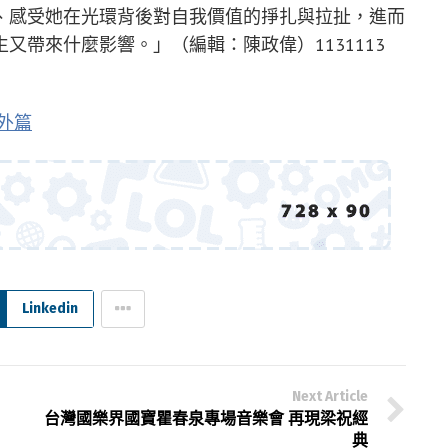
、感受她在光環背後對自我價值的掙扎與拉扯，進而
又帶來什麼影響。」（編輯：陳政偉）1131113
外篇
Linkedin
Next Article
台灣國樂界國寶瞿春泉專場音樂會 再現梁祝經
典