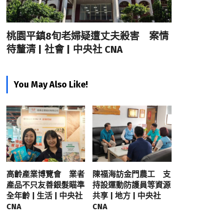
桃園平鎮8旬老婦疑遭丈夫殺害 案情
待釐清 | 社會 | 中央社 CNA
You May Also Like!
高齡產業博覽會 業者
陳福海訪金門農工 支
產品不只友善銀髮瞄準
持設運動防護員等資源
全年齡 | 生活 | 中央社
共享 | 地方 | 中央社
CNA
CNA