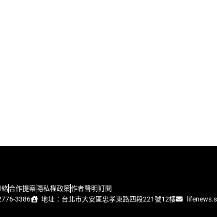
聯絡
合作提案
隱私權政策
作者聲明
訂閱
776-3386
地址：台北市大安區忠孝東路四段221號12樓
lifenews.