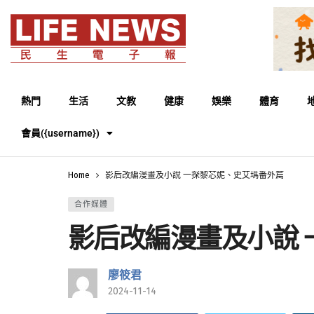
熱門
生活
文教
健康
娛樂
體育
會員({username})
Home
影后改編漫畫及小說 一探黎芯妮、史艾瑪番外篇
合作媒體
影后改編漫畫及小說
廖筱君
2024-11-14