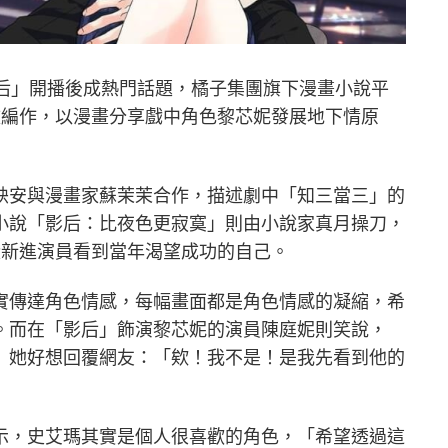
影后」開播後成熱門話題，橘子集團旗下漫畫小說平
」改編作，以漫畫分享戲中角色黎芯妮發展地下情原
映安與漫畫家蘇茉茉合作，描述劇中「知三當三」的
小說「影后：比夜色更寂寞」則由小說家真月操刀，
從新進演員看到當年渴望成功的自己。
實傳達角色情感，每幅畫面都是角色情感的凝縮，希
。而在「影后」飾演黎芯妮的演員陳庭妮則笑說，
」她好想回覆網友：「欸！我不是！是我先看到他的
示，史艾瑪其實是個人很喜歡的角色，「希望透過這