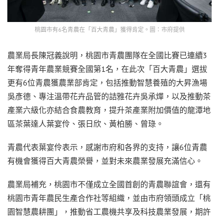
桃園市有6名青農在「百大青農」獲得肯定。圖：市府提供
農業局長陳冠義說明，桃園市青農團隊在全國比賽已連續3
年奪得青年農業競賽全國第1名，在此次「百大青農」選拔
更有6位青農獲農業部肯定，包括推動智慧養殖的大昇漁場
吳彥德、專注溫帶花卉品管的詰雅花卉吳承燁，以及推動茶
產業六級化亦結合食農教育，提升茶產業附加價值的龍潭地
區茶葉達人葉宴伶、張日欣、黃柏勝、曾琭。
青農代表葉宴伶表示，感謝市府和各界的支持，讓6位青農
有機會獲得百大青農榮譽，並對未來農業發展充滿信心。
農業局補充，桃園市不僅成立全國首創的青農聯誼會，還有
桃園市青年農民生產合作社等組織，並由市府領頭成立「桃
園智慧農耕團」，推動省工農機共享及科技農業發展，期許