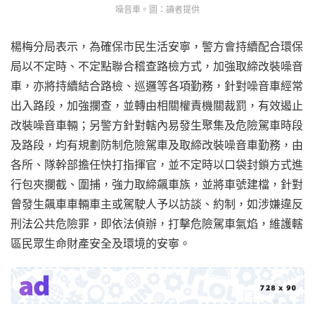
噪音車。圖：讀者提供
楊梅分局表示，為確保市民生活安寧，警方會持續配合環保
局以不定時、不定點聯合稽查路檢方式，加強取締改裝噪音
車，亦將持續結合路檢、巡邏等各項勤務，針對噪音車經常
出入路段，加強攔查，並轉由相關權責機關裁罰，有效遏止
改裝噪音車輛；另警方針對轄內易發生聚集及危險駕車時段
及路段，均有規劃防制危險駕車及取締改裝噪音車勤務，由
各所、隊幹部擔任快打指揮官，並不定時以口袋封鎖方式進
行包夾攔截、圍捕，強力取締飆車族，並將車號建檔，針對
曾發生飆車車輛車主或駕駛人予以訪談、約制，如涉嫌違反
刑法公共危險罪，即依法偵辦，打擊危險駕車氣焰，維護轄
區民眾生命財產安全及環境的安寧。