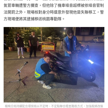
氣管車輛遭警方攔查，但他除了機車噪音超標被依噪音管制
法開罰之外，現場核對身分時還意外發現他是失聯移工，警
方現場便將其逮捕移送桃園專勤隊。
楊梅分局持續配合環保局以不定時、不定點聯合稽查路檢方式，加強取締改裝