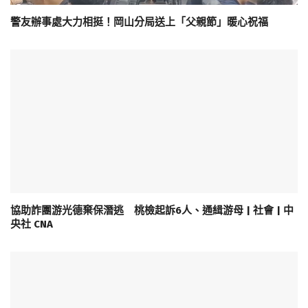
警友辦事處大力相挺！岡山分局送上「父親節」暖心祝福
協助詐團游光德棄保潛逃 桃檢起訴6人、通緝游母 | 社會 | 中
央社 CNA