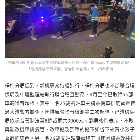
楊梅分局針對轄區易發生改裝車輛噪音路段，配合環保局及中壢監理站執行
「取締改裝噪音車輛」聯合稽查勤務。圖：讀者提供
楊梅分局提到，靜桃專案持續進行，楊梅分局也不斷聯合環
保局及中壢監理站執行聯合稽查勤務，8月至今已取締53部
車輛噪音超標，其中一名25歲劉姓車主騎乘機車排氣管聲音
過大遭警方攔查，因排氣管噪音檢測第二次超標，已遭環保
局依噪音管制法第8條裁罰共9000元。劉男後悔表示，不敢
再亂改機車排氣管，改車錢及罰單的錢不如省下來買小孩子
喜歡的東西。另一名26歲文姓越南籍移工同樣因騎乘改裝排