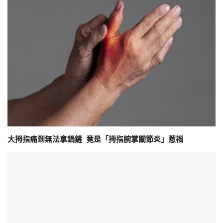
大拇指痛到無法拿鍋鏟 竟是「拇指腕掌關節炎」惹禍