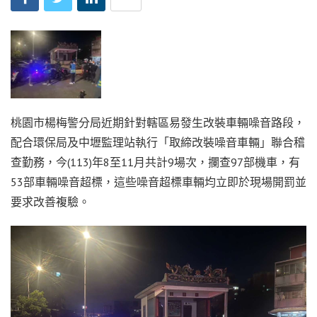
桃園市楊梅警分局近期針對轄區易發生改裝車輛噪音路段，
配合環保局及中壢監理站執行「取締改裝噪音車輛」聯合稽
查勤務，今(113)年8至11月共計9場次，攔查97部機車，有
53部車輛噪音超標，這些噪音超標車輛均立即於現場開罰並
要求改善複驗。