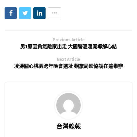
Previous Article
男1原因負氣離家出走 大園警溫暖開導解心結
Next Article
凌濤關心桃園跨年晚會選址 觀旅局盼協調在這舉辦
台灣線報