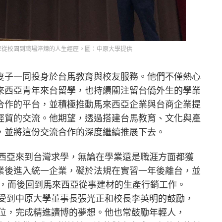
享從校園到職場淬煉的人生經歷。圖：中原大學提供
妻子一同投身於台馬教育與校友服務。他們不僅熱心
來西亞青年來台留學，也持續關注留台僑外生的學業
合作的平台，並積極推動馬來西亞企業與台商企業提
經貿的交流。他期望，透過搭建台馬教育、文化與產
，並將這份交流合作的深度繼續推展下去。
來西亞來到台灣求學，無論在學業還是職涯方面都獲
業後進入統一企業，礙於法規在實習一年後離台，並
sity碩士學位，而後回到馬來西亞從事建材的生產行銷工作。
，受到中原大學董事長張光正和校長李英明的鼓勵，
學位，完成精進讀博的夢想。他也常鼓勵年輕人，