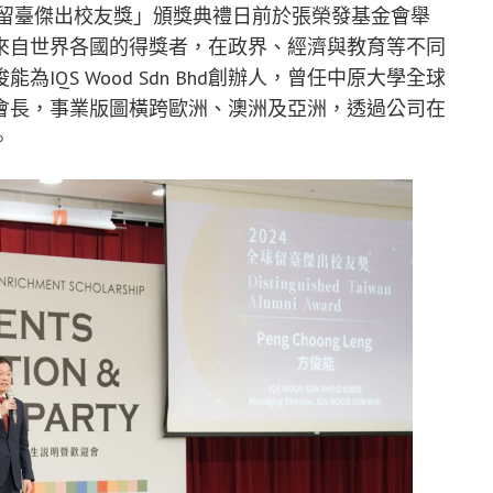
球留臺傑出校友獎」頒獎典禮日前於張榮發基金會舉
來自世界各國的得獎者，在政界、經濟與教育等不同
QS Wood Sdn Bhd創辦人，曾任中原大學全球
會長，事業版圖橫跨歐洲、澳洲及亞洲，透過公司在
。