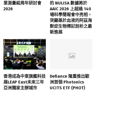
業測量組周年研討會
的 NULISA 數據將於
2026
AAIC 2026 上超過 140
場科學簡報會中亮相，
突顯基於血液的阿茲海
默症生物標記剖析之最
新進展
香港成為中東旗艦科技
Defiance 隆重推出歐
展LEAP East未來三年
洲首個 Photonics
亞洲獨家主辦城市
UCITS ETF (PHOT)