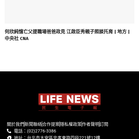
何欣純憶亡父提職場爸爸政見 江啟臣秀親子照談托育 | 地方 |
中央社 CNA
關於我們
新聞聯絡
合作提案
隱私權政策
作者聲明
訂閱
電話：(02)2776-3386
地址：台北市大安區忠孝東路四段221號12樓