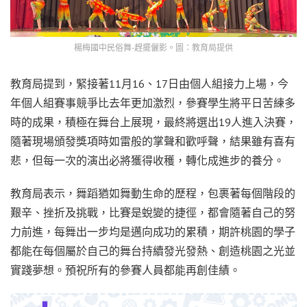
楊梅國中民俗舞-趕擺儷影。圖：教育局提供
教育局提到，緊接著11月16、17日由個人組接力上場，今
年個人組賽事競爭比去年更加激烈，參賽學生將平日苦練多
時的成果，積極在舞台上展現，最終將選出19人進入決賽，
隨著現場頒發獎項時如雷般的掌聲和歡呼聲，結果雖有喜有
悲，但每一次的演出必將獲得收穫，轉化成進步的養分。
教育局表示，舞蹈猶如舞動生命的歷程，包裹著每個階段的
艱辛、挫折及挑戰，比賽是蛻變的捷徑，都會隨著自己的努
力前進，每舞出一步均是邁向成功的累積，期許桃園的學子
都能在每個屬於自己的舞台持續發光發熱、創造桃園之光並
實踐夢想。預祝所有的參賽人員都能再創佳績。