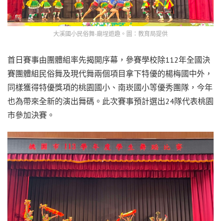
大溪國小民俗舞-廟埕遊趣。圖：教育局提供
首日賽事由團體組率先揭開序幕，參賽學校除112年全國決
賽團體組民俗舞及現代舞兩個項目拿下特優的楊梅國中外，
同樣獲得特優獎項的桃園國小、南崁國小等優秀團隊，今年
也為帶來全新的演出舞碼。此次賽事預計選出24隊代表桃園
市參加決賽。