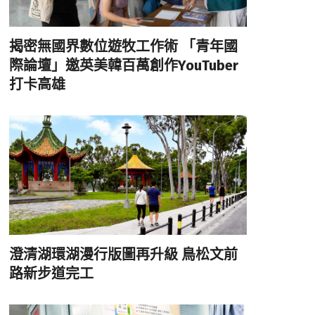
揭密無國界數位遊牧工作術 「青年國
際論壇」邀英美韓百萬創作YouTuber
打卡高雄
澄清湖環湖漫行版圖再升級 鳥松文前
路新步道完工