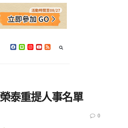
卓榮泰重提人事名單
0