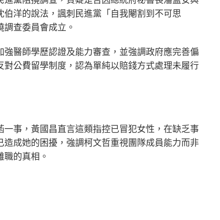
沈伯洋的說法，諷刺民進黨「自我閹割到不可思
撓調查委員會成立。
加強醫師學歷認證及能力審查，並強調政府應完善偏
反對公費留學制度，認為單純以賠錢方式處理未履行
菡一事，黃國昌直言這類指控已冒犯女性，在缺乏事
已造成她的困擾，強調柯文哲重視團隊成員能力而非
離職的真相。