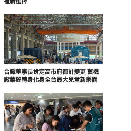
禮新選擇
台鐵董事長肯定高市府都計變更 舊機
廠華麗轉身化身全台最大兒童新樂園