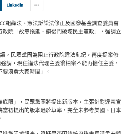
Linkedin
NCC組織法、憲法訴訟法修正及國發基金調查委員會
行政院「故意拖延、鑽後門破壞民主憲政」，強調立
成三讀，民眾黨團為阻止行政院違法亂紀，再度提案修
他強調，現任違法代理主委翁柏宗不能再擔任主委，
不要浪費大家時間」。
無底限」，民眾黨團將提出新版本，主張針對違憲宣
院當初提出的版本過於草率，完全未參考美國、日本
。
民進黨阻撓調查，質疑是否因總統府秘書長潘孟安與