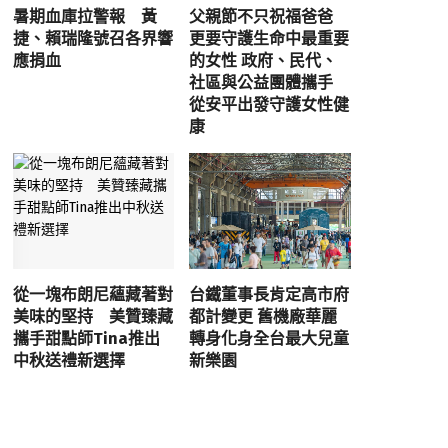
暑期血庫拉警報 黃
父親節不只祝福爸爸
捷、賴瑞隆號召各界響
更要守護生命中最重要
應捐血
的女性 政府、民代、
社區與公益團體攜手
從安平出發守護女性健
康
從一塊布朗尼蘊藏著對
台鐵董事長肯定高市府
美味的堅持 美贊臻藏
都計變更 舊機廠華麗
攜手甜點師Tina推出
轉身化身全台最大兒童
中秋送禮新選擇
新樂園