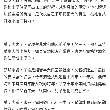
蔡明忠致詞時表示(如下圖，記者李錦奇攝影)，能獲母校名
譽博士學位是至高無上的榮耀，感謝母校的厚愛。他也體認
這份榮耀與肯定，是代表自己須承擔更大的責任，為社會共
好及永續而努力。
蔡明忠表示，父親蔡萬才和他及弟弟蔡明興三人，都有幸曾
獲臺大傑出校友，如果父親還沒有辭世，應更有資格獲頒名
譽法學博士學位。
蔡明忠說，不論是經營事業與回饋社會，父親都建立了最好
的典範讓他追隨。今年適逢父親逝世十周年，十年來，他時
時思考有沒有背離父親的叮嚀，所幸十年來集團持續穩健成
長，相信父親在天上很開心，兒子幫他完成願望。
蔡明忠說，未來，當回顧自己的一生時，希望能做到誠信勤
儉謙和，這樣就會有圓滿人生。