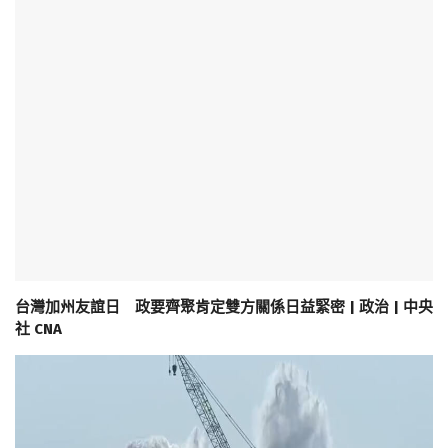
台灣加州友誼日 政要齊聚肯定雙方關係日益緊密 | 政治 | 中央
社 CNA