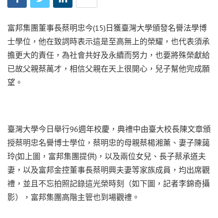
富邦集團董事長蔡明忠今(15)日獲臺灣大學頒發名譽法學博
士學位，他在致詞時表示這是至高無上的榮耀，也代表須承
擔更大的責任，為社會共好及永續而努力，也要將殊榮獻給
已故父親蔡萬才，相信父親在天上很開心，兒子幫他完成願
望。
臺灣大學今日舉行96週年校慶，典禮中由臺大校長陳文章頒
授蔡明忠名譽博士學位，蔡明忠的母親蔡楊湘薰、妻子陳藹
玲(如上圖，富邦集團提供)，以及兩位女兒、長子蔡承道夫
妻，以及富邦金控董事長蔡明興夫妻等家族成員，均出席觀
禮，並且不忘拍照記錄這光榮時刻（如下圖，記者李錦奇攝
影），富邦集團高階主管也到場觀禮。