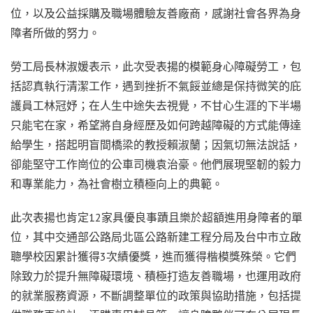
位，以及公益採購及職場體驗友善廠商，感謝社會各界為身
障者所做的努力。
勞工局長林淑媛表示，此次受表揚的模範身心障礙勞工，包
括認真執行清潔工作，遇到挫折不氣餒並總是保持微笑的庇
護員工林冠妤；在人生中途失去視覺，不甘心生涯的下半場
只能宅在家，希望將自身經歷及如何跨越障礙的方式能傳達
給學生，搭起明盲間橋梁的教授賴淑蘭；因氣切無法說話，
卻能堅守工作崗位的公車司機袁治豪。他們展現堅韌的毅力
和專業能力，為社會樹立積極向上的典範。
此次表揚也肯定12家具優良事蹟且樂於超額進用身障者的單
位，其中交通部公路局北區公路新建工程分局及台中市立啟
聰學校因累計獲得3次績優獎，進而獲得楷模獎殊榮。它們
除致力於提升無障礙環境、積極打造友善職場，也運用政府
的就業服務資源，不斷調整單位的政策與協助措施，包括提