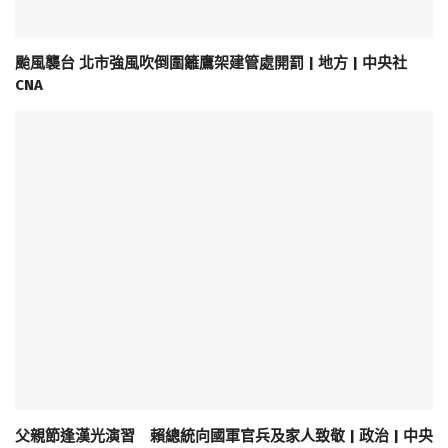
颱風襲台 北市強風吹倒圍籬鷹架建管處開罰 | 地方 | 中央社
CNA
父親節逢漢光演習 賴總統向國軍官兵及家人致敬 | 政治 | 中央