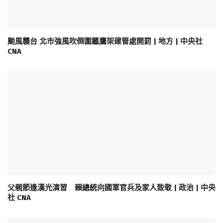
颱風襲台 北市強風吹倒圍籬鷹架建管處開罰 | 地方 | 中央社
CNA
父親節逢漢光演習 賴總統向國軍官兵及家人致敬 | 政治 | 中央
社 CNA