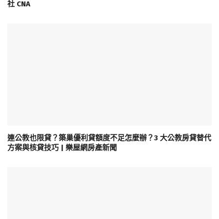
社 CNA
連公教也限貸？築巢優利貸額度不足怎麼辦？3 大公教房貸替代
方案與核貸技巧 | 樂屋網房產新聞