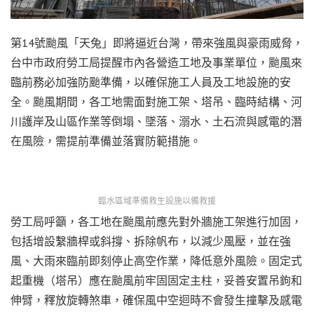
第14號颱風「天兔」即將逼近台灣，帶來強風與豪雨威脅，
台中市政府勞工局提醒市內各營造工地及事業單位，颱風來
臨前務必加強防颱準備，以確保施工人員及工地設施的安
全。颱風期間，各工地需面對施工架、塔吊、臨時結構、河
川護岸及山區作業等倒塌、墜落、溺水、土石流與感電的潛
在風險，需提前準備並落實防範措施。
臨水區域準備救生設施以備救援
勞工局呼籲，各工地在颱風前應先對外牆施工架進行加固，
包括增設繫牆桿或斜撐、拆除帆布，以減少風壓，並在強
風、大雨來臨前即刻停止高空作業，降低意外風險。固定式
起重機（塔吊）應在颱風前牢固固定主柱，妥善安置吊鉤和
伸臂，釋放旋轉煞車，確保風中空迴時不會發生撞擊及感電