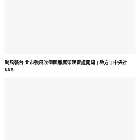
颱風襲台 北市強風吹倒圍籬鷹架建管處開罰 | 地方 | 中央社
CNA