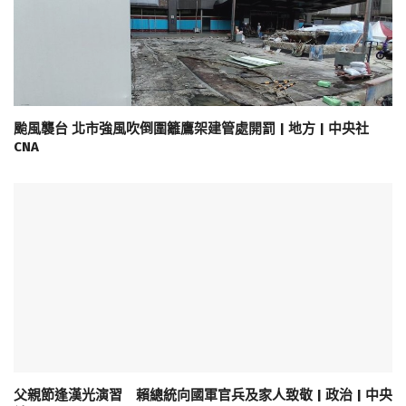
颱風襲台 北市強風吹倒圍籬鷹架建管處開罰 | 地方 | 中央社
CNA
父親節逢漢光演習 賴總統向國軍官兵及家人致敬 | 政治 | 中央