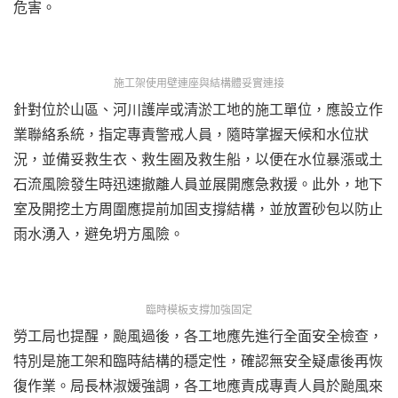
危害。
施工架使用壁連座與結構體妥實連接
針對位於山區、河川護岸或清淤工地的施工單位，應設立作
業聯絡系統，指定專責警戒人員，隨時掌握天候和水位狀
況，並備妥救生衣、救生圈及救生船，以便在水位暴漲或土
石流風險發生時迅速撤離人員並展開應急救援。此外，地下
室及開挖土方周圍應提前加固支撐結構，並放置砂包以防止
雨水湧入，避免坍方風險。
臨時模板支撐加強固定
勞工局也提醒，颱風過後，各工地應先進行全面安全檢查，
特別是施工架和臨時結構的穩定性，確認無安全疑慮後再恢
復作業。局長林淑媛強調，各工地應責成專責人員於颱風來