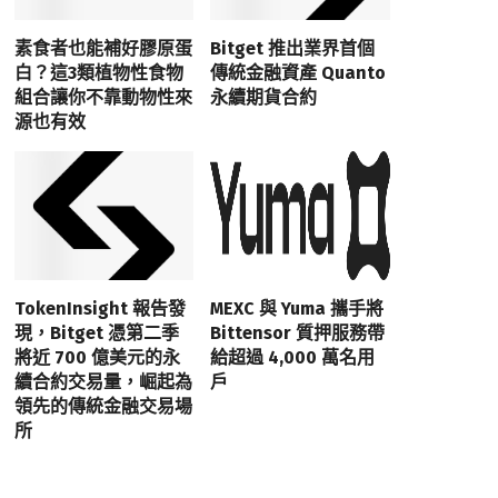
素食者也能補好膠原蛋
Bitget 推出業界首個
白？這3類植物性食物
傳統金融資產 Quanto
組合讓你不靠動物性來
永續期貨合約
源也有效
TokenInsight 報告發
MEXC 與 Yuma 攜手將
現，Bitget 憑第二季
Bittensor 質押服務帶
將近 700 億美元的永
給超過 4,000 萬名用
續合約交易量，崛起為
戶
領先的傳統金融交易場
所