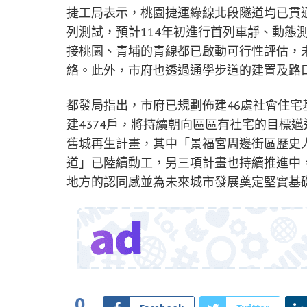
捷工局表示，桃園捷運綠線北段隧道均已貫通
列測試，預計114年初進行首列車靜、動態
接桃園、青埔的青線都已啟動可行性評估，
絡。此外，市府也透過通學步道的建置及路
都發局指出，市府已規劃佈建46處社會住宅基
建4374戶，將持續朝向區區有社宅的目標
舊城再生計畫，其中「景福宮周邊街區歷史
道」已陸續動工，另三項計畫也持續推進中
地方的認同感並為未來城市發展奠定堅實基
0