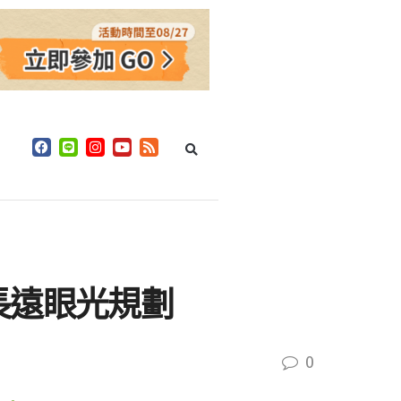
長遠眼光規劃
0