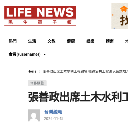
熱門
生活
文教
健康
娛樂
體育
會員({username})
Home
張善政出席土木水利工程論壇 強調公共工程須以長遠眼
合作媒體
張善政出席土木水利
台灣線報
2024-11-15