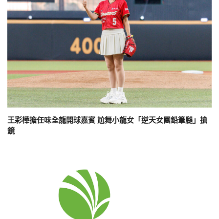
王彩樺擔任味全龍開球嘉賓 尬舞小龍女「逆天女團鉛筆腿」搶
鏡