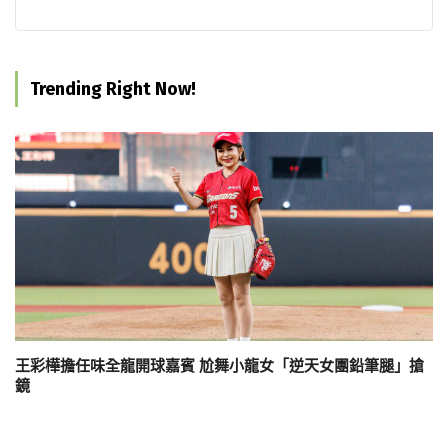
Trending Right Now!
王彩樺擔任味全龍開球嘉賓 尬舞小龍女「逆天女團鉛筆腿」搶
鏡