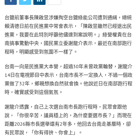
台鹽前董事長陳啟昱涉嫌掏空台鹽綠能公司遭到通緝，總統
賴清德日前在民進黨中常會表示，「陳啟昱雖然已經退出民
進黨，我要在此特別呼籲他儘速到案說明。」綠營權貴在台
南搞事驚動中央，國民黨立委謝龍介表示，最近在南部跑行
程時，明顯感受到氛圍不一樣了。
台南一向是民進黨大本營，超過30年未曾政黨輪替，謝龍介
14日在電視節目中表示，台南市長不一定換人，不過一個政
黨做了32年，鄉親想換自然就會換。他說近日在南部跑行程
時，確實感受到這個氣氛。
謝龍介透露，自己上次選台南市長跑行程時，民眾會跟他
說，「你很辛苦，議員穩上的，為什麼要選市長？」而現在
距離2026縣市長選舉還有2年多，他回去台南走基層時，卻
有民眾說，「你有得拚、你會上」。