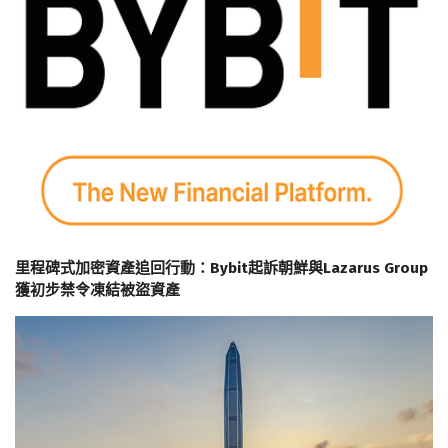
里程碑式加密資產追回行動：Bybit起訴朝鮮與Lazarus Group
獲初步禁令凍結被盜資產