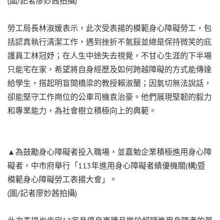
(圖/記者廖妙茜拍攝)
勞工局長林淑媛表示，此次受表揚的模範身心障礙勞工，包
括認真執行清潔工作，遇到挫折不氣餒並總是保持微笑的庇
護員工林冠妤；在人生中途失去視覺，不甘心生涯的下半場
只能宅在家，希望將自身經歷及如何跨越障礙的方式能傳達
給學生，搭起明盲間橋梁的教授賴淑蘭；因氣切無法說話，
卻能堅守工作崗位的公車司機袁治豪。他們展現堅韌的毅力
和專業能力，為社會樹立積極向上的典範。
▲為鼓勵身心障礙者投入職場，並嘉勉企業積極進用身心障
礙者，中市府舉行「113年進用身心障礙者績優機關(構)暨
模範身心障礙勞工表揚大會」。
(圖/記者廖妙茜拍攝)