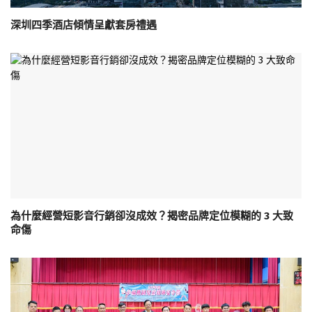
深圳四季酒店傾情呈獻套房禮遇
為什麼經營短影音行銷卻沒成效？揭密品牌定位模糊的 3 大致
命傷