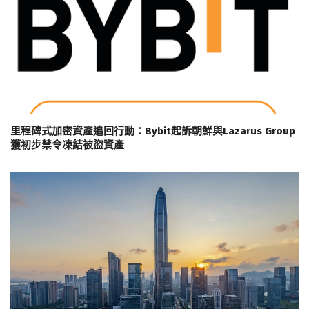
里程碑式加密資產追回行動：Bybit起訴朝鮮與Lazarus Group
獲初步禁令凍結被盜資產