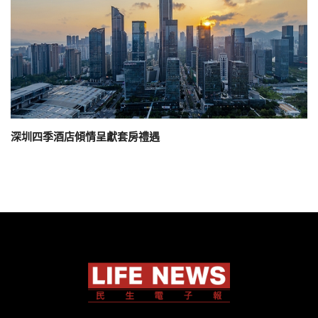
深圳四季酒店傾情呈獻套房禮遇