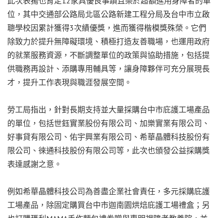
此次表揚也肯定12家具優良事蹟且樂於超額進用身障者的單
位，其中交通部公路局北區公路新建工程分局及台中市立啟
聰學校因累計獲得3次績優獎，進而獲得楷模獎殊榮。它們
除致力於提升無障礙環境、積極打造友善職場，也運用政府
的就業服務資源，不斷調整單位的政策與協助措施，包括提
供職務再設計、添購專用輔具等，讓身障夥伴可充分展現長
才，提升工作表現與職涯發展空間。
勞工局指出，針對長期支持並大量採購台中市庇護工場產品
的單位，包括世鈺實業股份有限公司、加樂實業有限公司、
好事貸有限公司、佑宇興業有限公司、希華晶體科技股份有
限公司、徠通科技股份有限公司等，此次也頒發公益採購獎
表達感謝之意。
例如希華晶體科技公司為善盡企業社會責任，多元採購庇護
工場產品，除固定購買台中市迦南園烘焙庇護工場禮盒；另