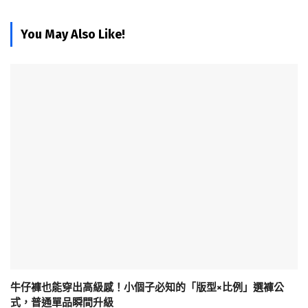
You May Also Like!
牛仔褲也能穿出高級感！小個子必知的「版型×比例」選褲公
式，普通單品瞬間升級