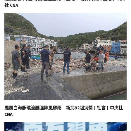
社 CNA
颱風白海豚環流釀強陣風驟雨 新北92起災情 | 社會 | 中央社
CNA