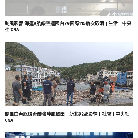
颱風影響 海運9航線空運國內79國際115航次取消 | 生活 | 中央
社 CNA
颱風白海豚環流釀強陣風驟雨 新北92起災情 | 社會 | 中央社
CNA