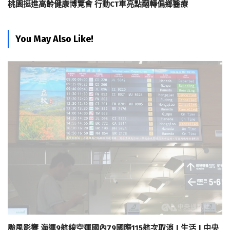
桃園挺進高齡健康博覽會 行動CT車亮點翻轉偏鄉醫療
You May Also Like!
颱風影響 海運9航線空運國內79國際115航次取消 | 生活 | 中央