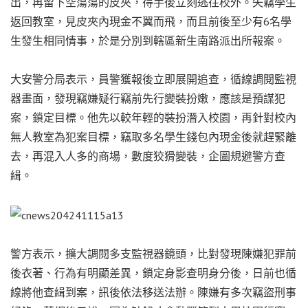
出，再留下空蕩蕩的皮夾，得手後立刻逃往校外。失竊學生
返回教室，見皮夾內現金不翼而飛，而且前後至少有6名學
生發生相同情事，於是分別到轄區新生南路派出所報案。
大安警分局表示，員警獲報後立即展開追查，循線調閱監視
器畫面，發現竊嫌疑行竊前先行變裝扮嫩，應該是預謀犯
案，鎖定目標。他先以較年輕的裝扮潛入校園，再針對校內
無人教室為犯案目標，竊取多名學生錢包內現金後就趕緊離
去，再混入人多的商場，數度狡猾變裝，企圖規避警方查
緝。
警方表示，擴大調閱多支監視器鏡頭，比對發現陳嫌犯罪前
後衣著、行為有明顯差異，鎖定身影查明身分後，日前也循
線將他查緝到案，訊後依法移送法辦。陳嫌有多次竊盜刑事