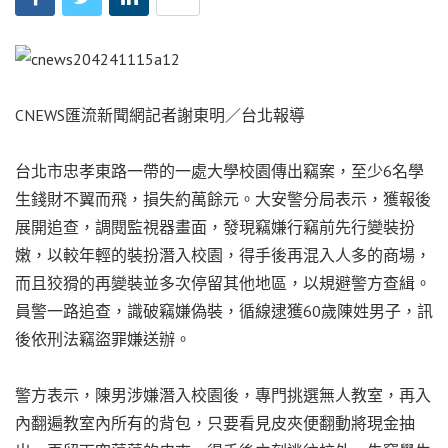
CNEWS匯流新聞網記者謝東明／台北報導
台北市忠孝東路一帶的一處大學校園傳出竊案，至少6名學
生錢財不翼而飛，損失約萬餘元。大安警分局表示，獲報後
展開追查，調閱監視器畫面，發現竊嫌行竊前先行變裝扮
嫩，以較年輕的裝扮潛入校園，得手後再混入人多的商場，
而且狡猾的再變裝並多次停留其他地區，以規避警方查緝。
員警一路追查，識破竊嫌偽裝，循線逮獲60歲陳姓男子，訊
後依刑法竊盜罪嫌送辦。
警方表示，陳男涉嫌潛入校園後，專門挑選無人教室，再入
內翻遍教室內所有的背包，只要看見皮夾便翻動將現金抽