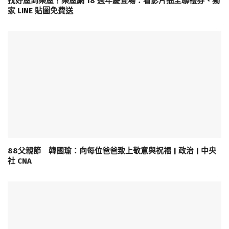
找好屋到樂屋！樂屋網 18 週年慶登場：看影片抽全聯禮券、獨
家 LINE 貼圖免費送
88父親節 韓國瑜：向每位爸爸致上敬意與祝福 | 政治 | 中央
社 CNA