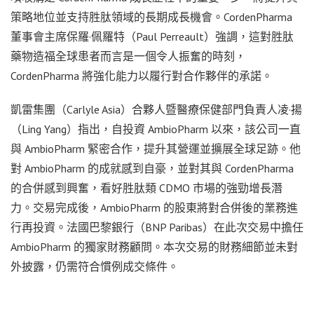
策略地位並支持胜肽領域的長期成長機會。CordenPharma
董事會主席保羅·佩羅特（Paul Perreault）強調，這對胜肽
藥物造福全球患者而言是一個令人振奮的時刻，
CordenPharma 將強化能力以履行對合作夥伴的承諾。
凱雷集團（Carlyle Asia）合夥人暨醫療保健部門負責人凌·揚
（Ling Yang）指出，自投資 AmbioPharm 以來，該公司一直
與 AmbioPharm 緊密合作，提升其營運並擴展全球足跡。他
對 AmbioPharm 的成就感到自豪，並對其與 CordenPharma
的合併感到興奮，看好胜肽類 CDMO 市場的強勁增長潛
力。交易完成後，AmbioPharm 的股東將對合併後的業務進
行再投資。法國巴黎銀行（BNP Paribas）在此次交易中擔任
AmbioPharm 的獨家財務顧問。本次交易的財務細節並未對
外披露，仍需符合慣例成交條件。