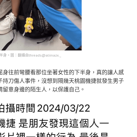
圖：翻攝自threads@aliinazx._
屈身往前彎腰看那位坐著女性的下半身，真的讓人感
子持刀傷人事件，沒想到隔幾天桃園機捷就發生男子
請留意身邊的陌生人，以保護自己。