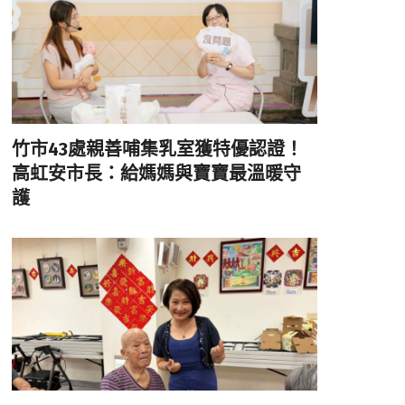
竹市43處親善哺集乳室獲特優認證！
高虹安市長：給媽媽與寶寶最溫暖守
護