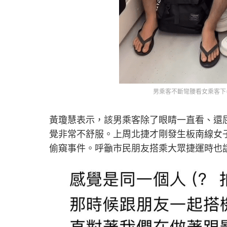
男乘客不斷彎腰看女乘客下半身。
黃瓊慧表示，該男乘客除了眼睛一直看、還
覺非常不舒服。上周北捷才剛發生板南線女
偷窺事件。呼籲市民朋友搭乘大眾捷運時也