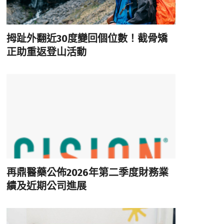
拇趾外翻近30度變回個位數！截骨矯
正助重返登山活動
再鼎醫藥公佈2026年第二季度財務業
績及近期公司進展