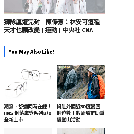
獅隊屢遭完封 陳傑憲：林安可這種
天才也願改變 | 運動 | 中央社 CNA
You May Also Like!
潮流、舒適同時在線！
拇趾外翻近30度變回
JINS 俐落摩登系列8/6
個位數！截骨矯正助重
全新上市
返登山活動