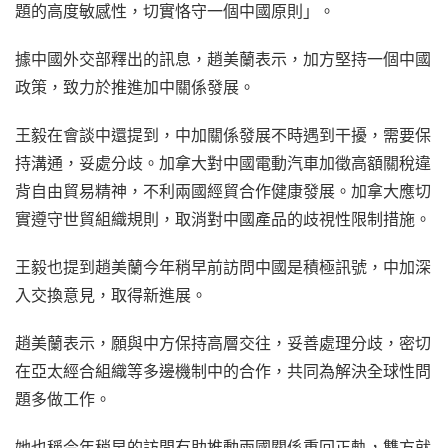
題的高度敏感性，切實恪守一個中國原則」。
據中國外交部釋出的訊息，趙美蘭表示，加方堅持一個中國
政策，致力於推進加中關係發展。
王毅在會談中還提到，中加關係發展不時遇到干擾，需要保
持溝通，妥處分歧。加拿大對中國電動汽車加徵高額關稅違
背自由貿易精神，不利兩國經貿合作健康發展。加拿大應切
實遵守世貿組織規則，取消對中國產品的歧視性限制措施。
王毅也提到趙美蘭今年稍早前訪問中國是積極訊號，中加深
入交換意見，取得新進展。
趙美蘭表示，願與中方保持高層交往，妥善處理分歧，密切
在亞太經合組織等多邊機制中的合作，共同為解決全球性問
題多做工作。
她也稱今年稍早的訪問有助推動兩國關係重回正軌，雙方就