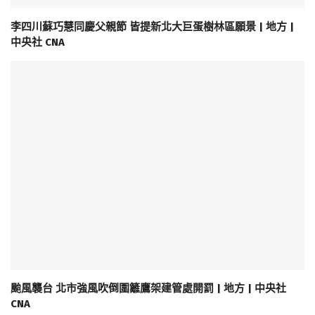
李四川蘇巧慧同慶父親節 皆提新北大巨蛋樹林區願景 | 地方 |
中央社 CNA
颱風襲台 北市強風吹倒圍籬鷹架建管處開罰 | 地方 | 中央社
CNA