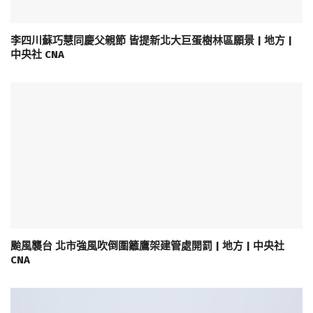
李四川蘇巧慧同慶父親節 皆提新北大巨蛋樹林區願景 | 地方 |
中央社 CNA
颱風襲台 北市強風吹倒圍籬鷹架建管處開罰 | 地方 | 中央社
CNA