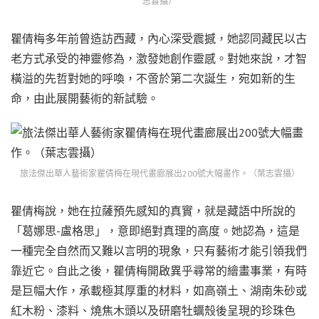
志雲攝）
瞿倩梅多年前曾造訪西藏，內心深受震撼，她認同藏民以古
老方式承受的神靈修為，激發她創作靈感。對她來說，才智
橫溢的先哲對她的呼喚，不啻於第二次誕生，宛如新的生
命，由此展開藝術的新試驗。
旅法傑出華人藝術家瞿倩梅在現代畫廊展出200號大幅畫作。（葉志雲攝）
瞿倩梅說，她在拉薩預先感知的真實，就是藏語中所說的
「葛娜思-盧格思」，意即絕對真理的高度。她認為，這是
一種完全自然而又難以言明的現象，只有藝術才能引領我們
靠近它。自此之後，瞿倩梅開啟異乎尋常的繪畫事業，有時
是巨幅大作，承載極其厚重的材料，如高嶺土、湖南朱砂或
紅木粉、漆料、燒焦木頭以及研磨牡蠣殼後呈現的珍珠色