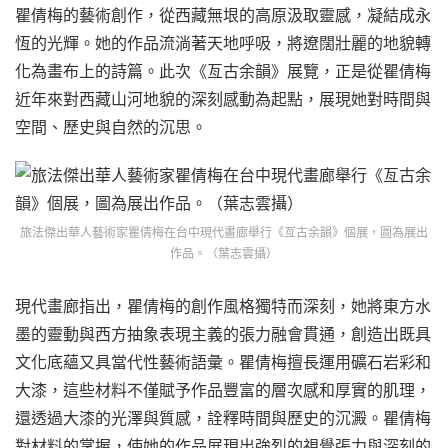
瞿倩梅的藝術創作，從西藏無垠的高原汲取靈感，凝結成永
恆的光輝。她的作品流淌著天地呼吸，將遼闊壯麗的地貌轉
化為畫布上的詩篇。此次《亙古余韻》展覽，正是從瞿倩梅
近年來對西藏山河地貌的深刻感動為起點，展現她對時間與
空間、歷史與自然的沉思。
旅法傑出華人藝術家瞿倩梅在台中現代畫廊舉行《亙古余韻》個展，圖為展出
作品。（葉志雲攝）
現代畫廊指出，瞿倩梅的創作風格獨特而深刻，她將東方水
墨的靈動與西方抽象表現主義的張力融會貫通，創造出既具
文化底蘊又具當代性藝術語彙。瞿倩梅擅長運用礦石岩彩和
大漆，這些材料不僅賦予作品豐富的層次感和厚實的肌理，
還透過大漆的光澤與質感，詮釋時間與歷史的沉澱。瞿倩梅
對材料的掌握，使她的作品展現出強烈的視覺張力與深刻的