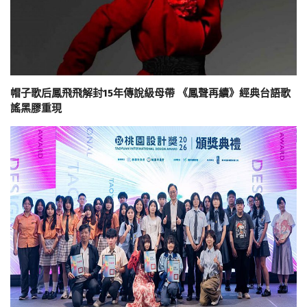
帽子歌后鳳飛飛解封15年傳說級母帶 《鳳聲再續》經典台語歌
謠黑膠重現