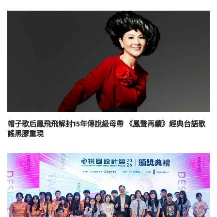
帽子歌后鳳飛飛解封15年傳說級母帶 《鳳聲再續》經典台語歌
謠黑膠重現