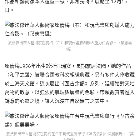
作品和藝術家本人造型一樣，非常獨特。展期至 12月15
日。
旅法傑出華人藝術家瞿倩梅（右）和現代畫廊創辦人施力仁合影。（葉志雲
攝）
瞿倩梅1956年出生於浙江瑞安，長期旅居法國，她的作品
〈和平之聲〉被聯合國教科文組織典藏，另有多件大作收藏
於上海天文館。這次展出《亙古余韻》系列，延續她對天地
萬物的敬意，以強烈的肌理與層疊的色彩，帶領觀賞者進入
詩意的心靈之境，讓人沉浸在自然無言之美中。
旅法傑出華人藝術家瞿倩梅在台中現代畫廊舉行《亙古余韻》個展展場。（葉