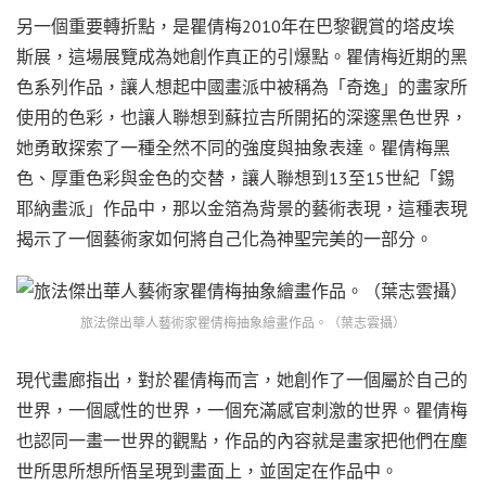
另一個重要轉折點，是瞿倩梅2010年在巴黎觀賞的塔皮埃
斯展，這場展覽成為她創作真正的引爆點。瞿倩梅近期的黑
色系列作品，讓人想起中國畫派中被稱為「奇逸」的畫家所
使用的色彩，也讓人聯想到蘇拉吉所開拓的深邃黑色世界，
她勇敢探索了一種全然不同的強度與抽象表達。瞿倩梅黑
色、厚重色彩與金色的交替，讓人聯想到13至15世紀「錫
耶納畫派」作品中，那以金箔為背景的藝術表現，這種表現
揭示了一個藝術家如何將自己化為神聖完美的一部分。
旅法傑出華人藝術家瞿倩梅抽象繪畫作品。（葉志雲攝）
現代畫廊指出，對於瞿倩梅⽽⾔，她創作了⼀個屬於自己的
世界，⼀個感性的世界，⼀個充滿感官刺激的世界。瞿倩梅
也認同⼀畫⼀世界的觀點，作品的內容就是畫家把他們在塵
世所思所想所悟呈現到畫面上，並固定在作品中。