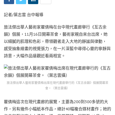
記者/葉志雲 台中報導
旅法傑出華人藝術家瞿倩梅在台中現代畫廊舉行《亙古余
韻》個展，11月16日開幕茶會，藝術家親自來台出席，她
以細膩的肌理和色彩，帶領觀者走入大地的靜謐與律動，
感受抽象繪畫的視覺張力，在一片深藍中尋得心靈的寧靜與
詩意，大幅作品遠觀近看兩相宜。
旅法傑出華人藝術家瞿倩梅出席在現代畫廊舉行的《亙古余韻》個展開幕茶
會。（葉志雲攝）
瞿倩梅這次在現代畫廊的展覽，主要為200到300多號的大
作，另有幾件小幅紙本作品，總計40幅複合媒材畫作；她的