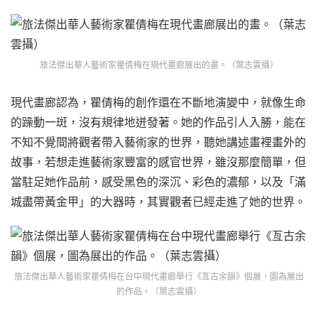
旅法傑出華人藝術家瞿倩梅在現代畫廊展出的畫。（葉志雲攝）
現代畫廊認為，瞿倩梅的創作還在不斷地演變中，就像⽣命
的躁動⼀斑，沒有規律地迸發著。她的作品引⼈⼊勝，能在
不知不覺間將觀者帶⼊藝術家的世界，聽她講述畫裡畫外的
故事，若想⾛進藝術家豐富的感官世界，雖沒那麼簡單，但
當駐⾜她作品前，感受⿊⾊的深沉、彩⾊的濃郁，以及「滿
城盡帶黃⾦甲」的⼤器時，其實觀者已經⾛進了她的世界。
旅法傑出華人藝術家瞿倩梅在台中現代畫廊舉行《亙古余韻》個展，圖為展出
的作品。（葉志雲攝）