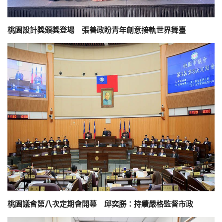
桃園設計獎頒獎登場 張善政盼青年創意接軌世界舞臺
桃園議會第八次定期會開幕 邱奕勝：持續嚴格監督市政