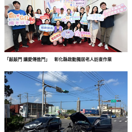
「敲敲門 讓愛傳進門」 彰化縣啟動獨居老人訪查作業