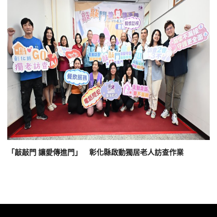
「敲敲門 讓愛傳進門」 彰化縣啟動獨居老人訪查作業