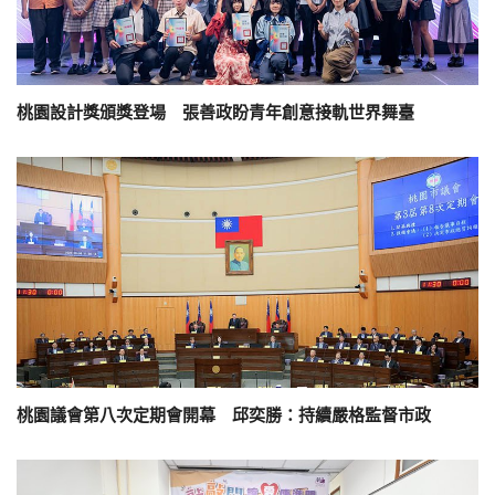
桃園設計獎頒獎登場 張善政盼青年創意接軌世界舞臺
桃園議會第八次定期會開幕 邱奕勝：持續嚴格監督市政