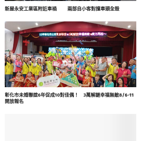
新屋永安工業區附近車禍 兩部自小客對撞車頭全毀
彰化市未婚聯誼6年促成10對佳偶！ 3萬解謎幸福無敵8/6-11
開放報名