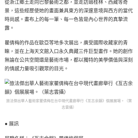
從浙江鄉土走向巴黎藝術之都，並走訪過桂林、西藏等奇
景，這些經歷使她的畫面兼具東方的深邃意境與西方的當代
時尚感。畫布上的每一筆、每一色皆是內心世界的真摯流
露。
瞿倩梅的作品在歐亞等地多次展出，廣受國際收藏家的青
睞，並在上海天文館入口永久典藏三件巨型畫作。她的創作
無論在公共空間還是藝術市場，都以獨特的美學價值與深刻
的情感力量吸引觀眾的目光。
旅法傑出華人藝術家瞿倩梅在台中現代畫廊舉行《亙古余韻》個展展場。（葉
志雲攝）
● 展訊