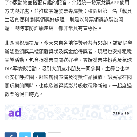
了Q版動物並搭配有趣的配音，介紹統一發票兌獎APP使用
方式與好處，並推廣雲端發票專屬獎；校園組第一名「載具
生活真便利 對獎領獎好處理」則是以發票領獎詐騙為開
端，與時事防詐騙連結，都非常具有宣導性。
北區國稅局提及，今天來自各地得獎者共有55組，該局除舉
辦隆重頒獎典禮頒發獎狀及獎金給得獎者，現場也安排租稅
宣導活動，包含捐發票闖關送好禮、雲端發票裝扮秀及氣球
DIY等精彩活動，吸引大朋友小朋友一同參與，主舞台也精
心安排呼拉圈、趣味魔術表演及得獎作品播放，讓民眾在闖
關玩樂的同時，也能欣賞得獎影片吸收稅務新知，一起度過
歡樂的假日時光
。