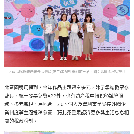
財政部賦稅署副署長陳慧綺(左二)頒發社會組前三名。圖：北區國稅局提供
北區國稅局提到，今年作品主題豐富多元，除了雲端發票存
載具、統一發票兌獎APP外，也有遺產稅申報稅額試算服
務、
多元繳稅、房地合一2.0、個人及營利事業受控外國企
業制度等主題投稿參賽，藉此讓民眾認識更多與生活息息相
關的稅政稅制。