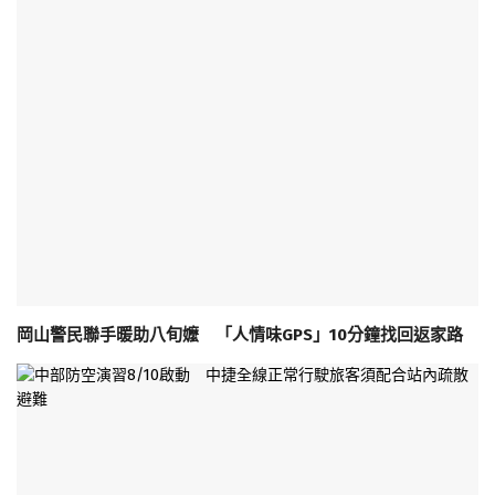
岡山警民聯手暖助八旬嬤 「人情味GPS」10分鐘找回返家路