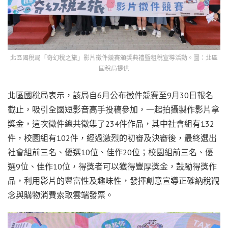
北區國稅局「奇幻稅之旅」影片徵件競賽頒獎典禮暨租稅宣導活動。圖：北區
國稅局提供
北區國稅局表示，該局自6月公布徵件競賽至9月30日報名
截止，吸引全國短影音高手投稿參加，一起拍攝製作影片拿
獎金，這次徵件總共徵集了234件作品，其中社會組有132
件，校園組有102件，經過激烈的初審及決審後，最終選出
社會組前三名、優選10位、佳作20位；校園組前三名、優
選9位、佳作10位，得獎者可以獲得豐厚獎金，鼓勵得獎作
品，利用影片的豐富性及趣味性，發揮創意宣導正確納稅觀
念與購物消費索取雲端發票。