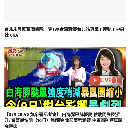
台北永豐旺寶職業隊 奪T3X台灣聯賽台北站冠軍 | 運動 | 中央
社 CNA
【8/9 20:40 氣象署記者會】 白海豚已降輕颱 估晚間登陸浙
江/海警最快明（10日）晨解除 北部雨勢漸緩 中南部防短延時
強降雨