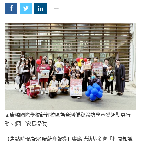
▲康橋國際學校新竹校區為台灣偏鄉弱勢學童發起勸募行
動。(圖／家長提供)
【焦點時報/記者羅蔚舟報導】響應博幼基金會「打開知識