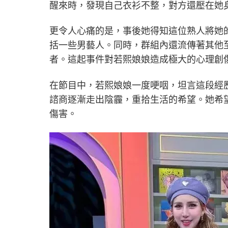
醒來時，發現自己衣衫不整，對方還壓在她
更令人心痛的是，事後她得知這位熟人將她
括一些男藝人。同時，群組內還流傳著其他至
者。這起事件對若熙娘娘造成極大的心理創
在節目中，若熙娘娘一度哽咽，坦言這段經
諮商逐漸走出陰霾，重拾生活的希望。她希
傷害。