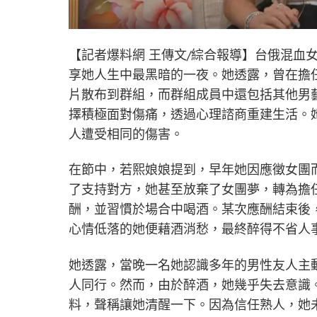
【記者爆料網 王傳文/綜合報導】台俄混血女
享她人生中最黑暗的一夜。她透露，曾在擔
片散布到群組，而群組成員中還包括其他男
擇積極面對傷痛，透過心理諮商重建生活。
人遭受相同的傷害。
在節中，若熙娘娘提到，早年她因應徵女團
了支持對方，她甚至放棄了女團夢，轉為擔
酬，並習慣於場合中喝酒。某次應酬結束後
心情低落的她便藉酒消愁，最終醉得不省人
她透露，當晚一名她認識多年的男性友人主
人同行。然而，由於醉酒，她幾乎失去意識
料，聲稱讓她清醒一下。因為信任熟人，她