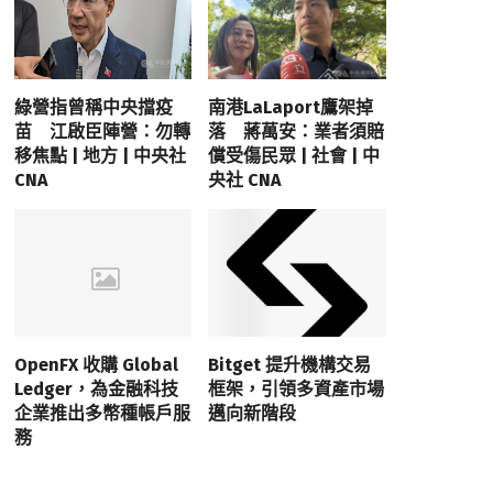
綠營指曾稱中央擋疫
南港LaLaport鷹架掉
苗 江啟臣陣營：勿轉
落 蔣萬安：業者須賠
移焦點 | 地方 | 中央社
償受傷民眾 | 社會 | 中
CNA
央社 CNA
OpenFX 收購 Global
Bitget 提升機構交易
Ledger，為金融科技
框架，引領多資產市場
企業推出多幣種帳戶服
邁向新階段
務