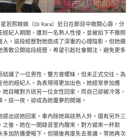
星若熙娘娘（DJ Rara）近日在節目中敞開心扉，分
任經紀人期間，遭到一名熟人性侵，並被拍下不雅照
藝人。這段經歷對她造成了深重的心理陰影，但她選
她勇敢公開這段經歷，希望引起社會關注，避免更多
而結識了一位男性，雙方曾曖昧，但未正式交往。為
任他的經紀人。為表現得更加出色，她經常參加應
，她目睹對方送另一位女性回家，而自己卻被冷落，
事。這一夜，卻成為她噩夢的開端。
動提出送她回家。車內除她與該熟人外，還有另外三
。之後，她在一間錄音室內醒來，對方遞來一杯飲
未多加防備便喝下，但隨後再度失去意識。等她再次