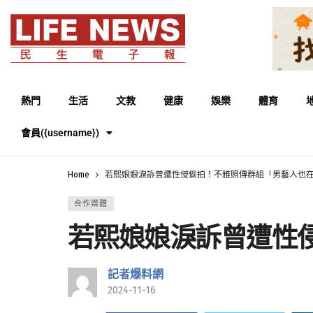
熱門
生活
文教
健康
娛樂
體育
會員({username})
Home
若熙娘娘淚訴曾遭性侵偷拍！不雅照傳群組「男藝人也
合作媒體
若熙娘娘淚訴曾遭性
記者爆料網
2024-11-16