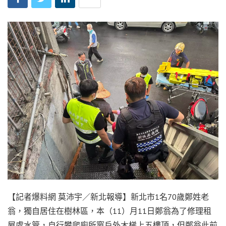
【記者爆料網 莫沛宇／新北報導】新北市1名70歲鄭姓老
翁，獨自居住在樹林區，本（11）月11日鄭翁為了修理租
屋處水管，自行攀爬廁所窗戶外木梯上五樓頂，但鄭翁此前