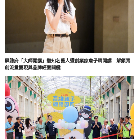
屏縣府「大師開講」邀知名藝人暨創業家詹子晴開講 解鎖青
創流量變現與品牌經營關鍵