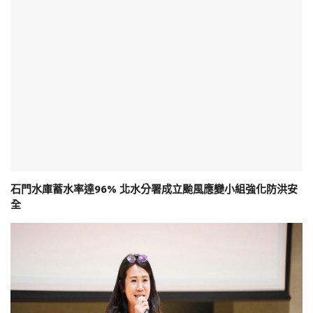
石門水庫蓄水率達96% 北水分署成立颱風應變小組強化防洪安
全