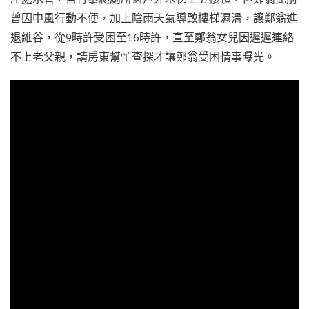
曾因中風行動不便，加上陰雨天氣導致樓梯濕滑，讓鄭翁進
退維谷，從9時許受困至16時許，直至鄭翁女兒因遲遲連絡
不上老父親，請房東幫忙查探才讓鄭翁受困情事曝光。