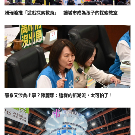
賴瑞隆推「遊戲探索教育」 讓城市成為孩子的探索教室
菊系又涉貪出事？陳麗娜：這樣的新潮流，太可怕了！