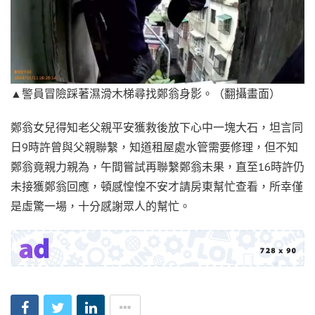
▲警員冒險踩著濕滑木梯尋找鄭翁身影。（翻攝畫面）
鄭翁女兒得知老父親平安獲救後放下心中一塊大石，坦言同
日9時許曾與父親聯繫，知道租屋處水管需要修理，但不知
鄭翁竟親力親為，午間嘗試再聯繫鄭翁未果，直至16時許仍
未接獲鄭翁回應，頓感惶惶不安才請房東幫忙查看，所幸僅
是虛驚一場，十分感謝眾人的幫忙。