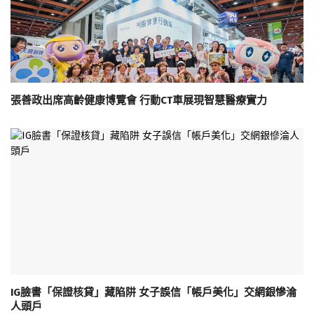
張善政出席高齡健康博覽會 行動CT車展現智慧醫療實力
IG臉書「保證核貸」藏陷阱 女子誤信「帳戶美化」交網銀慘淪
人頭戶