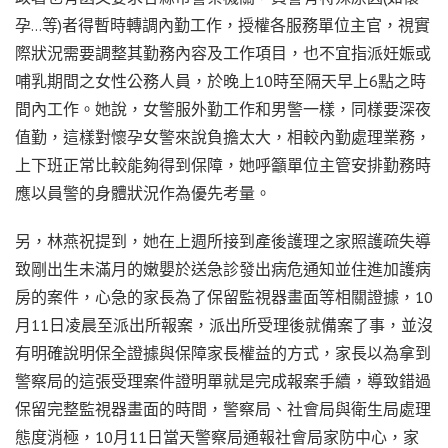
孕…等)者得暫時轉調內勤工作，授權各服務單位主官，視實
際狀況需要調整其勤務內容及工作項目，也不宜指派妊娠或
哺乳期間之女性公務人員，於晚上10時至隔天早上6點之時
間內工作。她說，女警服外勤工作和男警一樣，同樣要深夜
值勤，這樣對懷孕女警來說負擔太大，相較內勤處理業務，
上下班正常比較能夠得到保障，她呼籲單位主管安排勤務時
應以員警的身體狀況作為優先考量。
另，林燕祝提到，她在上週所接到產後護理之家照護疏失導
致剛出生未滿月的嫩嬰於送急診發出病危通知並住進加護病
房的案件，心急的家長為了保留監視器畫面等相關證據，10
月11日凌晨至派出所報案，派出所受理後就備案了事，並沒
有明確說明保全證據與保障家長權益的方式，家長以為拿到
警察局的這張受理案件證明單就是完成報案手續，導致錯過
保留完整監視器畫面的時間，警察局、社會局與衛生局處理
態度消極，10月11日當天警察局通報社會局家防中心，家