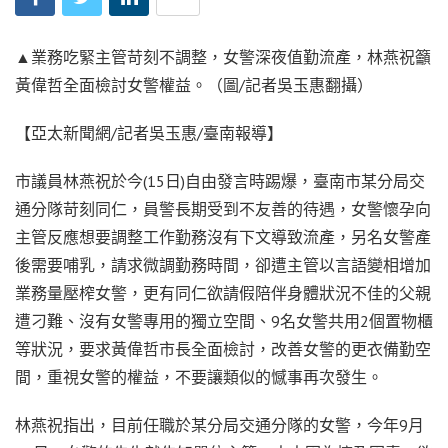
▲業務吃緊主管苛刻不調整，女警深夜值勤流產，林燕祝籲
黃偉哲全面檢討女警權益。（圖/記者吳玉惠翻攝）
【亞太新聞網/記者吳玉惠/臺南報導】
市議員林燕祝於今(15日)自由發言時踢爆，臺南市某分局交
通分隊苛刻同仁，員警長期受到不友善的待遇，女警懷孕向
主管反應想要調整工作勤務沒有下文導致流產，另名女警產
後需要哺乳，請求微調勤務時間，卻遭主管以言語變相增加
業務量壓榨女警，更有同仁欲請假陪伴身體狀況不佳的父親
遭刁難、沒有女警專用的獨立空間、9名女警共用2個置物櫃
等狀況，要求黃偉哲市長全面檢討，改善女警的更衣備勤空
間，重視女警的權益，不要讓類似的憾事再次發生。
林燕祝指出，目前任職於某分局交通分隊的女警，今年9月