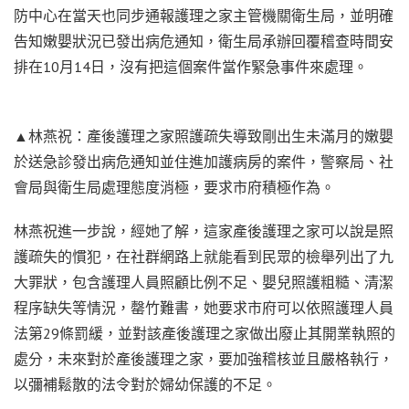
防中心在當天也同步通報護理之家主管機關衛生局，並明確
告知嫩嬰狀況已發出病危通知，衛生局承辦回覆稽查時間安
排在10月14日，沒有把這個案件當作緊急事件來處理。
▲林燕祝：產後護理之家照護疏失導致剛出生未滿月的嫩嬰
於送急診發出病危通知並住進加護病房的案件，警察局、社
會局與衛生局處理態度消極，要求市府積極作為。
林燕祝進一步說，經她了解，這家產後護理之家可以說是照
護疏失的慣犯，在社群網路上就能看到民眾的檢舉列出了九
大罪狀，包含護理人員照顧比例不足、嬰兒照護粗糙、清潔
程序缺失等情況，罄竹難書，她要求市府可以依照護理人員
法第29條罰緩，並對該產後護理之家做出廢止其開業執照的
處分，未來對於產後護理之家，要加強稽核並且嚴格執行，
以彌補鬆散的法令對於婦幼保護的不足。