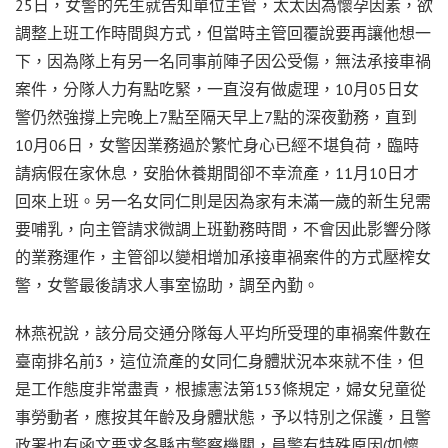
25日，女警的先生就告知單位主管，太太因為懷孕因素，欲
調整上班工作時間與方式，但當時主管回覆說要再讓他想一
下，因為隊上有另一名同事前陣子因公受傷，無法承接車禍
案件，分隊人力有點吃緊，一直沒有做處理，10月05日女
警仍然強撐上完晚上7點至隔天早上7點的深夜勤務，直到
10月06日，女警因業務過於繁忙身心已經不堪負荷，臨時
請病假在家休息，安胎休養期間卻不幸流產，11月10日才
回來上班。另一名女同仁則是因為家有未滿一歲的新生兒需
要哺乳，向主管請求微調上班勤務時間，不會因此影響分隊
的業務運作，主管卻以變相增加承接車禍案件的方式壓榨女
警，女警最後請求人事室協助，調至內勤。
林燕祝說，該分局交通分隊每人平均所受理的車禍案件數在
臺南排名前3，這位流產的女同仁身體狀況本來就不佳，但
是工作態度非常盡責，根據憲法第153條規定，婦女兒童從
事勞動者，應按其年齡及身體狀態，予以特別之保護，且警
政署也有函文要求各縣市警察機關，員警有特殊原因(如懷