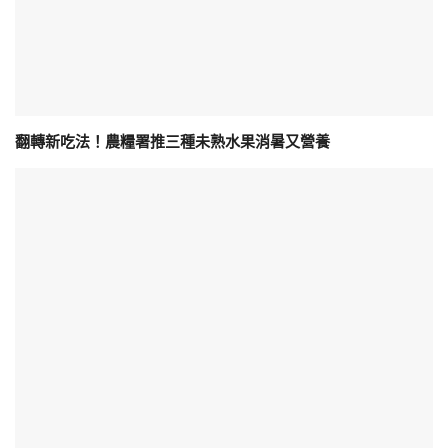
翻轉新吃法！農糧署推三種未熟水果消暑又營養