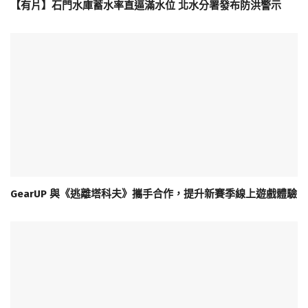
【有片】石門水庫蓄水率直逼滿水位 北水分署發布防洪警示
GearUP 與《逃離塔科夫》攜手合作，提升新賽季線上遊戲體驗