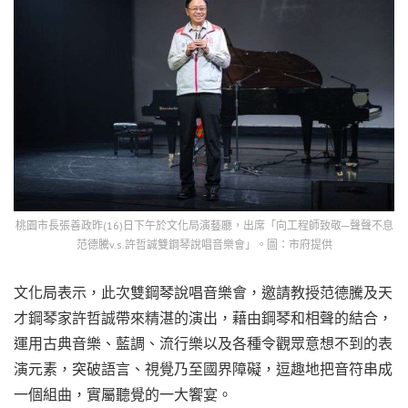
桃園市長張善政昨(16)日下午於文化局演藝廳，出席「向工程師致敬─聲聲不息
范德騰v.s.許哲誠雙鋼琴說唱音樂會」。圖：市府提供
文化局表示，此次雙鋼琴說唱音樂會，邀請
教授
范德騰及天
才鋼琴家許哲誠帶來精湛的演出，藉由鋼琴和相聲的結合，
運用古典音樂、藍調、流行樂以及各種令觀眾意想不到的表
演元素，突破語言、視覺乃至國界障礙，逗趣地把音符串成
一個組曲，實屬聽覺的一大饗宴。