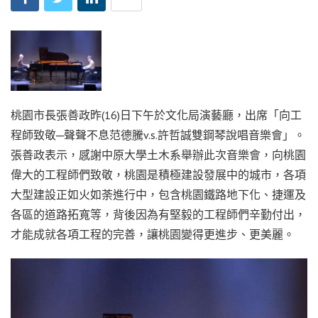
桃園市長張善政昨(16)日下午於文化局演藝廳，出席「向工
程師致敬─聲聲不息范德騰v.s.許哲誠雙鋼琴說唱音樂會」。
張善政表示，感謝中原大學土木系舉辦此次音樂會，向桃園
偉大的工程師們致敬，桃園是積極建設發展中的城市，各項
大型建設正如火如荼進行中，包含桃園鐵路地下化、捷運及
各區的道路拓寬等，背後因為有堅毅的工程師們辛勤付出，
才能成就各項工程的完善，讓桃園變得更進步、更美麗。