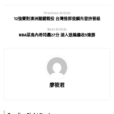
Previous Article
12強賽對澳洲關鍵戰役 台灣推郭俊麟先發拚晉級
Next Article
NBA菜鳥內希特轟27分 湖人退鵜鶘收5連勝
廖筱君