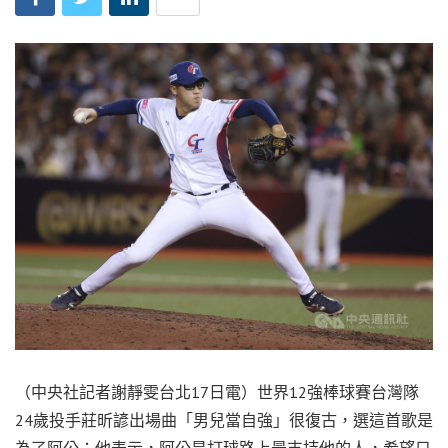
（中央社記者謝靜雯台北17日電）世界12強棒球賽台灣隊
24歲投手莊昕諺出場曲「男兒當自強」很復古，選這首歌是
為了阿公；他表示，阿公是打球路上最支持他的人，希望只