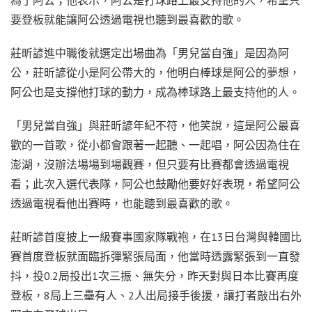
要登板就能讓阿公透過電視也聽到最喜歡的歌。
莊昕諺進中職後就選定出場曲為「男兒當自強」是因為阿
公，莊昕諺從小是阿公帶大的，他明白棒球是阿公的夢想，
阿公也是支撐他打球的動力，成為棒球路上最支持他的人。
「男兒當自強」與莊昕諺年紀不符，他笑說，這是阿公最喜
歡的一首歌，從小都會跟著一起聽、一起唱，阿公因為住在
澎湖，沒辦法場場到場觀賽，但只要有比賽都會透過電視
看；此次入選代表隊，阿公也鼓勵他要好好表現，希望阿公
透過電視看他出賽時，也能聽到最喜歡的歌。
莊昕諺首度披上一級賽事國家隊戰袍，在13日台灣與韓國比
賽首度登板就面臨拆彈緊張局面，他當時透露緊張到一直發
抖，投0.2局投出1次三振、無失分，昨天對與日本比賽再度
登板，8局上三壘有人、2人出局接手後援，讓打者敲出右外