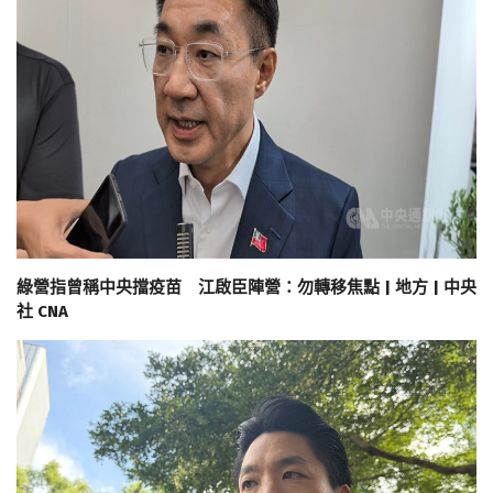
綠營指曾稱中央擋疫苗 江啟臣陣營：勿轉移焦點 | 地方 | 中央
社 CNA