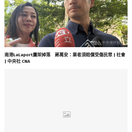
南港LaLaport鷹架掉落 蔣萬安：業者須賠償受傷民眾 | 社會
| 中央社 CNA