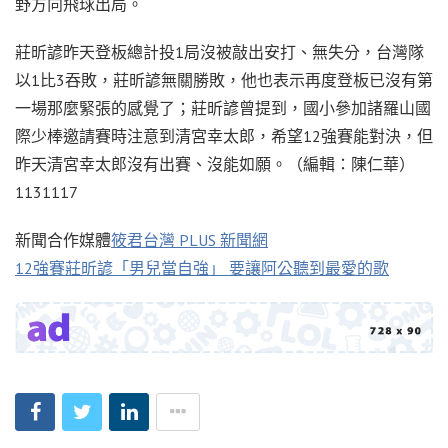
野方向飛球出局。
莊昕諺昨天登板總計投1局沒被敲出安打、無失分，台灣隊
以1比3吞敗，莊昕諺無關勝敗，他也表示再度登板已沒有第
一場那麼緊張的感覺了；莊昕諺曾提到，國小參加諸羅山國
際少棒邀請賽時注意到清宮幸太郎，希望12強賽能對決，但
昨天清宮幸太郎沒有出賽、沒能如願。（編輯：陳仁華）
1131117
新聞合作媒體
筱君台灣 PLUS 新聞網
12強賽莊昕諺「男兒當自強」 要讓阿公聽到最愛的歌