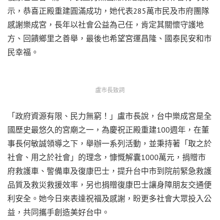
示，恭喜正殿重建圓滿成功，她代表285萬市民及市府團隊
感謝樂成宮，長年以社會公益為己任，肯定其關懷守護地
方、回饋鄉里之善舉，最後也希望宮運昌隆、國泰民安和市
民幸福。
盧市長致詞
「政府資源有限、民力無窮！」盧市長說，台中樂成宮是全
國歷史最悠久的宮廟之一，為慶祝正殿重建100週年，在董
事長何敏誠領導之下，舉辦一系列活動，並秉持著「取之於
社會、用之於社會」的理念，慷慨解囊1000萬元，捐贈市
府救護車、警備車及復康巴士，提升台中市到院前緊急救護
品質及救災救援效率，另也捐贈復康巴士讓身障朋友交通便
利安全。她今日來表達祝福及感謝，盼更多社會大眾投入公
益，共同攜手創造美好台中。