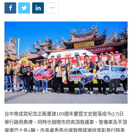
台中樂成宮紀念正殿重建100週年慶暨文史館落成今(17)日
舉行啟用典禮，同時也捐贈市府高頂救護車、警備車及平頂
復康巴士各1輛。市長盧秀燕出席致贈感謝狀表彰善行時表