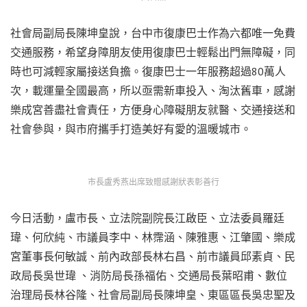
社會局副局長陳坤皇說，台中市復康巴士作為六都唯一免費
交通服務，希望身障朋友使用復康巴士輕鬆出門無障礙，同
時也可減輕家屬接送負擔。復康巴士一年服務超過80萬人
次，載運量全國最高，所以亟需新車投入、淘汰舊車，感謝
樂成宮善盡社會責任，方便身心障礙朋友就醫、交通接送和
社會參與，與市府攜手打造美好有愛的溫暖城市。
市長盧秀燕出席致贈感謝狀表彰善行
今日活動，盧市長、立法院副院長江啟臣、立法委員羅廷
瑋、何欣純、市議員李中、林霈涵、陳雅惠、江肇國、樂成
宮董事長何敏誠、前內政部長林右昌、前市議員邱素貞、民
政局長吳世瑋 、消防局長孫福佑、交通局長葉昭甫、數位
治理局長林谷隆、社會局副局長陳坤皇、東區區長吳忠聖及