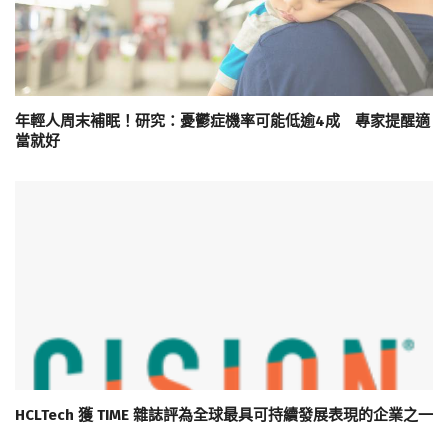
年輕人周末補眠！研究：憂鬱症機率可能低逾4成 專家提醒適
當就好
HCLTech 獲 TIME 雜誌評為全球最具可持續發展表現的企業之一