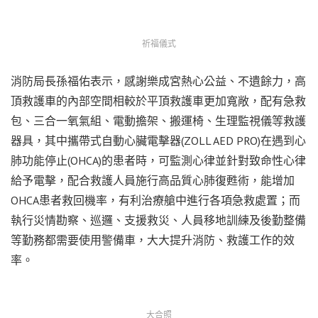
祈福儀式
消防局長孫福佑表示，感謝樂成宮熱心公益、不遺餘力，高
頂救護車的內部空間相較於平頂救護車更加寬敞，配有急救
包、三合一氧氣組、電動擔架、搬運椅、生理監視儀等救護
器具，其中攜帶式自動心臟電擊器(ZOLL AED PRO)在遇到心
肺功能停止(OHCA)的患者時，可監測心律並針對致命性心律
給予電擊，配合救護人員施行高品質心肺復甦術，能增加
OHCA患者救回機率，有利治療艙中進行各項急救處置；而
執行災情勘察、巡邏、支援救災、人員移地訓練及後勤整備
等勤務都需要使用警備車，大大提升消防、救護工作的效
率。
大合照