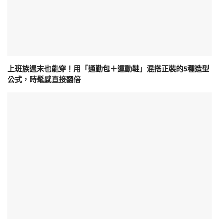
上班族週末也能穿！用「通勤包＋運動鞋」混搭正裝的5種造型
公式，時髦感直接翻倍