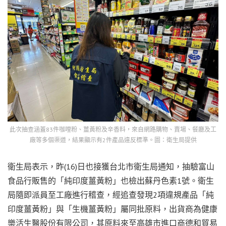
此次抽查涵蓋83件咖哩粉、薑黃粉及辛香料，來自網路購物、賣場、餐廳及工
廠等多個渠道，結果顯示有2件產品
違反標準。
圖：衛生局提供
衛生局表示，昨(16)日也接獲台北市衛生局通知，抽驗富山
食品行販售的「純印度薑黃粉」也檢出蘇丹色素1號。衛生
局隨即派員至工廠進行稽查，經追查發現2項違規產品「純
印度薑黃粉」與「生機薑黃粉」屬同批原料，出貨商為健康
樂活生醫股份有限公司，其原料來至高雄市進口商德和貿易