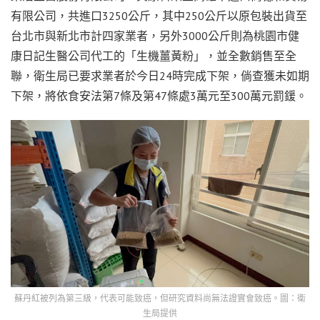
有限公司，共進口3250公斤，其中250公斤以原包裝出貨至
台北市與新北市計四家業者，另外3000公斤則為桃園市健
康日記生醫公司代工的「生機薑黃粉」，並全數銷售至全
聯，衛生局已要求業者於今日24時完成下架，倘查獲未如期
下架，將依食安法第7條及第47條處3萬元至300萬元罰鍰。
蘇丹紅被列為第三級，代表可能致癌，但研究資料尚無法證實會致癌。圖：衛
生局提供