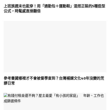
上班族週末也能穿！用「通勤包＋運動鞋」混搭正裝的5種造型
公式，時髦感直接翻倍
參考書藏哪裡才不會被督學查到？台灣補課文化40年沒變的荒
謬日常