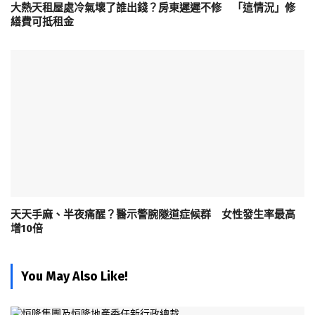
大熱天租屋處冷氣壞了誰出錢？房東遲遲不修 「這情況」修
繕費可抵租金
天天手麻、半夜痛醒？醫示警腕隧道症候群 女性發生率最高
增10倍
You May Also Like!