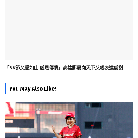
「88節父愛如山 感恩傳情」高雄郵局向天下父親表達感謝
You May Also Like!