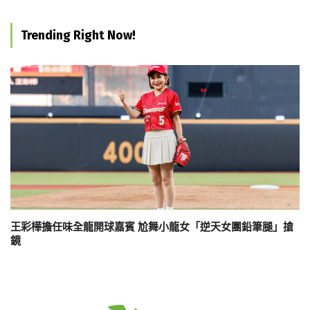
Trending Right Now!
王彩樺擔任味全龍開球嘉賓 尬舞小龍女「逆天女團鉛筆腿」搶
鏡