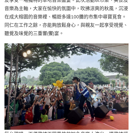
音樂為主軸，大家在愉快的氛圍中，吹拂涼爽的秋風，沉浸
在成大榕園的音樂裡、暢遊多達100攤的市集中尋寶覓食。
同仁在工作之餘，亦能夠放鬆身心，與親友一起享受視覺、
聽覺及味覺的三重響(饗)宴。