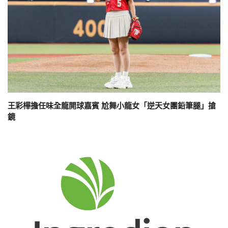
王彩樺擔任味全龍開球嘉賓 尬舞小龍女「逆天女團鉛筆腿」搶
鏡