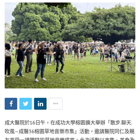
成大醫院於16日午，在成功大學榕園擴大舉辦「散步.聊天.
吹風—成醫36榕園草地音樂市集」活動，邀請醫院同仁及親
友享受一場獨特的草地音樂盛宴。此次活動以市集、美食及