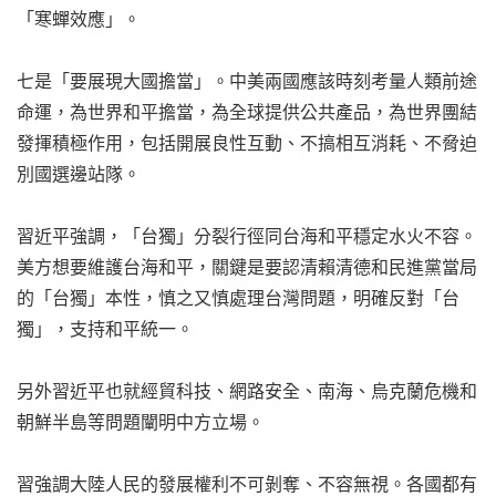
「寒蟬效應」。
七是「要展現大國擔當」。中美兩國應該時刻考量人類前途
命運，為世界和平擔當，為全球提供公共產品，為世界團結
發揮積極作用，包括開展良性互動、不搞相互消耗、不脅迫
別國選邊站隊。
習近平強調，「台獨」分裂行徑同台海和平穩定水火不容。
美方想要維護台海和平，關鍵是要認清賴清德和民進黨當局
的「台獨」本性，慎之又慎處理台灣問題，明確反對「台
獨」，支持和平統一。
另外習近平也就經貿科技、網路安全、南海、烏克蘭危機和
朝鮮半島等問題闡明中方立場。
習強調大陸人民的發展權利不可剝奪、不容無視。各國都有