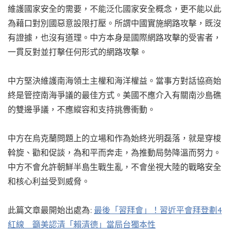
維護國家安全的需要，不能泛化國家安全概念，更不能以此
為藉口對別國惡意設限打壓。所謂中國實施網路攻擊，既沒
有證據，也沒有道理。中方本身是國際網路攻擊的受害者，
一貫反對並打擊任何形式的網路攻擊。
中方堅決維護南海領土主權和海洋權益。當事方對話協商始
終是管控南海爭議的最佳方式。美國不應介入有關南沙島礁
的雙邊爭議，不應縱容和支持挑釁衝動。
中方在烏克蘭問題上的立場和作為始終光明磊落，就是穿梭
斡旋、勸和促談，為和平而奔走，為推動局勢降溫而努力。
中方不會允許朝鮮半島生戰生亂，不會坐視大陸的戰略安全
和核心利益受到威脅。
此篇文章最開始出處為:
最後「習拜會」！習近平會拜登劃4
紅線 籲美認清「賴清德」當局台獨本性