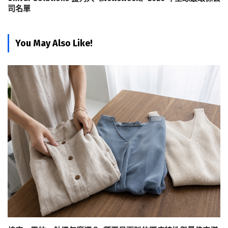
司名單
You May Also Like!