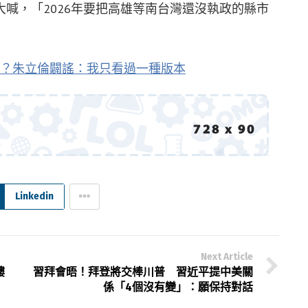
喊，「2026年要把高雄等南台灣還沒執政的縣市
？朱立倫闢謠：我只看過一種版本
Linkedin
Next Article
樓
習拜會晤！拜登將交棒川普 習近平提中美關
係「4個沒有變」：願保持對話