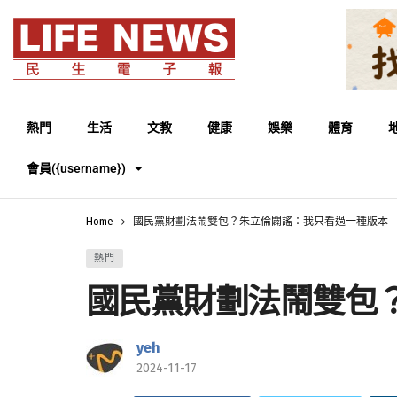
熱門
生活
文教
健康
娛樂
體育
會員({username})
Home
國民黨財劃法鬧雙包？朱立倫闢謠：我只看過一種版本
熱門
國民黨財劃法鬧雙包
yeh
2024-11-17