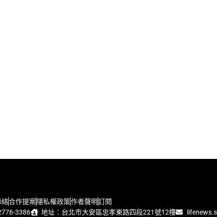
聯絡
合作提案
隱私權政策
作者聲明
訂閱
776-3386
地址：台北市大安區忠孝東路四段221號12樓
lifenews.