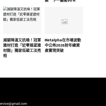
案 下一關衝90%
減碳降溫又抗噪！冠軍
Metalpha在市場波動
建材打造「近零展望建
中公佈2026財年總資
材館」獨家低碳工法亮
產實現突破
相
service@gmail.com