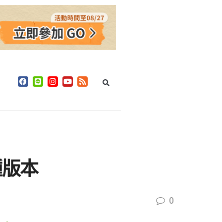
種版本
0