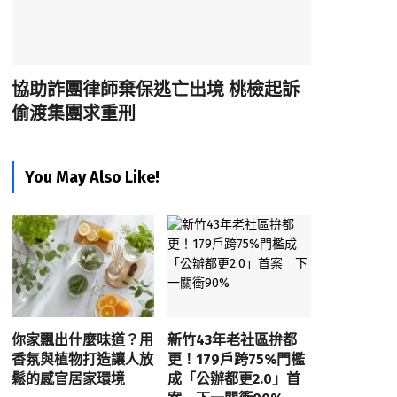
協助詐團律師棄保逃亡出境 桃檢起訴
偷渡集團求重刑
You May Also Like!
你家飄出什麼味道？用
新竹43年老社區拚都
香氛與植物打造讓人放
更！179戶跨75%門檻
鬆的感官居家環境
成「公辦都更2.0」首