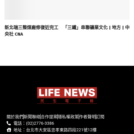
新北瑞三整煤廠修復近完工 「三鐵」串聯礦業文化 | 地方 | 中
央社 CNA
關於我們
新聞聯絡
合作提案
隱私權政策
作者聲明
訂閱
電話：(02)2776-3386
地址：台北市大安區忠孝東路四段221號12樓