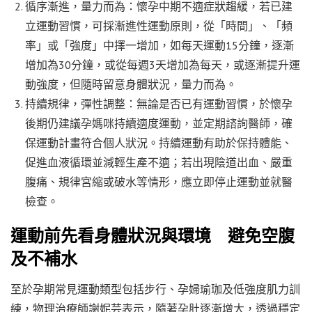
循序漸進，量力而為：懷孕中期不適症狀趨緩，若已建
立運動習慣，可採漸進性運動原則，從「時間」、「頻
率」或「強度」中擇一增加，如每天運動15分鐘，逐漸
增加為30分鐘，或從每週3天增加為每天，或逐漸提升運
動強度，但隨時留意身體狀況，量力而為。
持續規律，彈性調整：無論是否已有運動習慣，於懷孕
後期仍建議孕媽咪持續適度運動，並定期諮詢醫師，確
保運動計畫符合個人狀況。持續運動有助於保持體能、
促進血液循環並減輕生產不適；若出現陰道出血、嚴重
腹痛、規律宮縮或破水等情形，應立即停止運動並就醫
檢查。
運動前先看身體狀況與環境 避免空腹
及不補水
至於孕期常見運動類型包括步行、孕婦瑜珈及低強度肌力訓
練，物理治療師謝妮芸表示，隨著孕肚逐漸增大，透過穩定