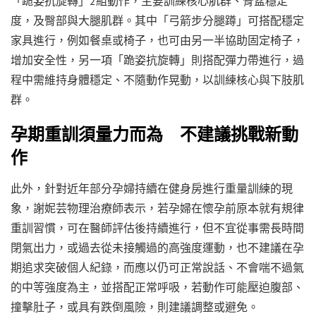
「跪姿抗旋轉」2組動作，主要訓練核心肌群、骨盆穩定
度，及臀部與大腿肌群。其中「弓箭步分腿蹲」可搭配穩定
家具進行，例如餐桌或椅子，也可由另一半協助固定椅子，
增加安全性，另一項「跪姿抗旋轉」則搭配彈力帶進行，過
程中需維持身體穩定、不隨動作晃動，以訓練核心與下肢肌
群。
孕期重訓須量力而為 不建議挑戰新動
作
此外，針對近年部分孕婦持續在健身房進行重量訓練的現
象，謝妮芸物理治療師表示，若孕婦在懷孕前原本就有規律
重訓習慣，可在醫師評估後持續進行，但不宜從事需長時間
閉氣出力，或過去從未接觸過的高強度運動，也不建議在孕
期追求突破個人紀錄，而應以仍可正常說話、不會喘不過氣
的中等強度為主，並搭配正常呼吸，若動作可能壓迫腹部、
撞擊肚子，或具有跌倒風險，則建議調整或避免。