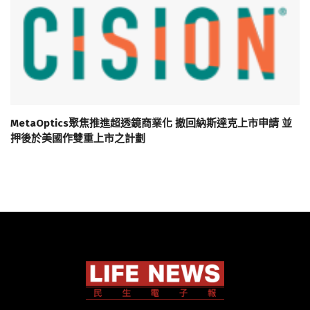
MetaOptics聚焦推進超透鏡商業化 撤回納斯達克上市申請 並
押後於美國作雙重上市之計劃