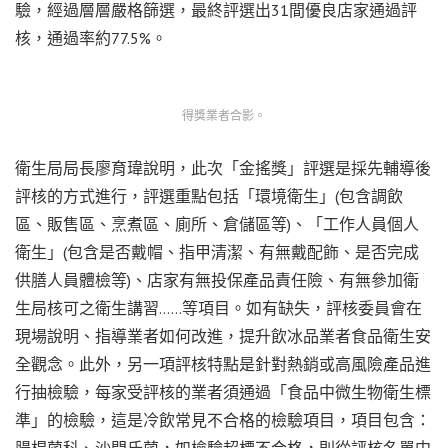
驗，經過層層嚴格篩選，最終評選出31間優良店家通過評
核，通過率約77.5%。
得獎業者合影。
衛生局局長廖育瑋說明，此次「金搖獎」評選是採先輔導後
評核的方式進行，評選重點包括「環境衛生」(包含調飲
區、販售區、烹煮區、廁所、倉儲區等)、「工作人員個人
衛生」(包含是否戴帽、指甲清潔、有無戴配飾、是否完成
供膳人員體檢等)、店家有無投保產品責任險、有無參加衛
生局核可之衛生講習……等項目。如有缺失，評核委員會在
現場說明、指導業者如何改進，提升飲冰品業者食品衛生安
全觀念。此外，另一項評核特點是針對熱銷或高風險產品進
行抽檢驗，每家受評核的業者須通過「食品中微生物衛生標
準」的檢驗，這是冷飲常見不合格的檢驗項目，項目包含：
腸桿菌科、沙門氏菌，如檢驗超標不合格，則從評核名單中