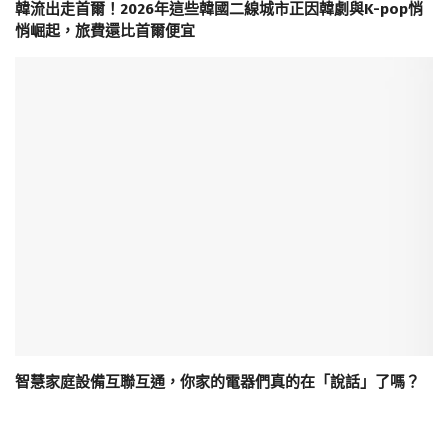
韓流出走首爾！2026年這些韓國二線城市正因韓劇與K-pop悄
悄崛起，旅費還比首爾便宜
智慧家庭設備互聯互通，你家的電器們真的在「說話」了嗎？