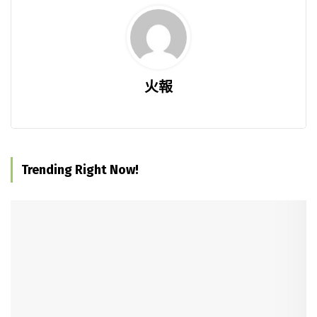
火報
Trending Right Now!