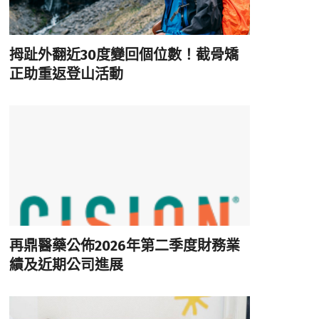
拇趾外翻近30度變回個位數！截骨矯
正助重返登山活動
再鼎醫藥公佈2026年第二季度財務業
績及近期公司進展