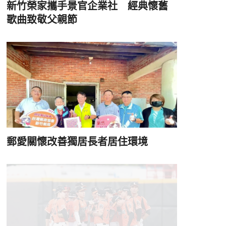
新竹榮家攜手景官企業社 經典懷舊
歌曲致敬父親節
郵愛關懷改善獨居長者居住環境