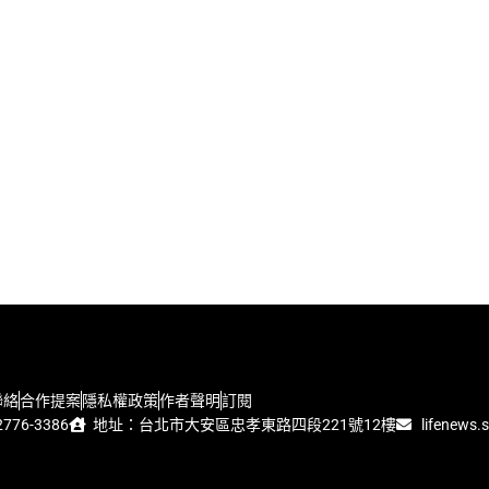
聯絡
合作提案
隱私權政策
作者聲明
訂閱
776-3386
地址：台北市大安區忠孝東路四段221號12樓
lifenews.