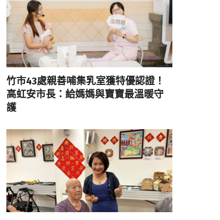
竹市43處親善哺集乳室獲特優認證！
高虹安市長：給媽媽與寶寶最溫暖守
護