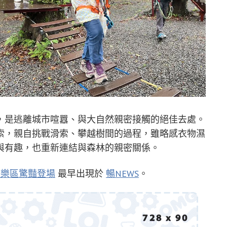
，是逃離城市喧囂、與大自然親密接觸的絕佳去處。
索，親自挑戰滑索、攀越樹間的過程，雖略感衣物濕
與有趣，也重新連結與森林的親密關係。
遊樂區驚豔登場
最早出現於
暢NEWS
。