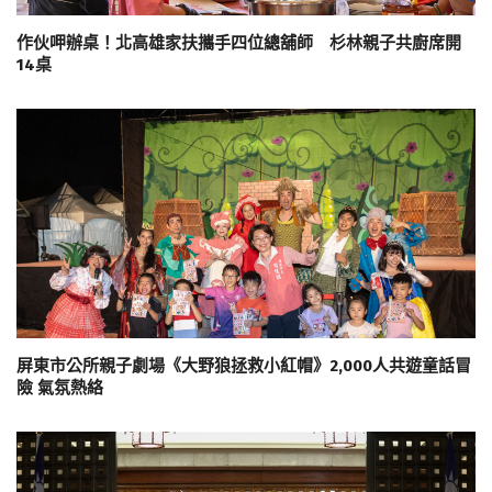
作伙呷辦桌！北高雄家扶攜手四位總舖師 杉林親子共廚席開
14桌
屏東市公所親子劇場《大野狼拯救小紅帽》2,000人共遊童話冒
險 氣氛熱絡