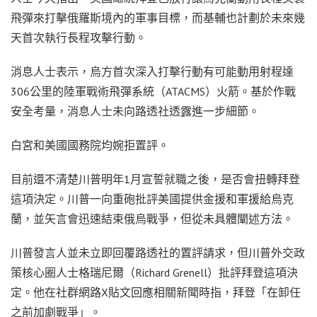
飛彈來打擊俄羅斯境內的軍事目標，而基輔也計劃於未來幾
天首次執行長程攻擊行動。
消息人士表示，烏方首次深入打擊行動有可能動用射程達
306公里的陸軍戰術飛彈系統（ATACMS）火箭。基於作戰
安全考量，消息人士未向路透社透露進一步細節。
白宮和美國國務院均婉拒置評。
目前還不清楚川普明年1月宣誓就職之後，是否會扭轉拜登
這項決定。川普一向重砲批評美國提供金援和軍援給烏克
蘭，並矢言會迅速結束俄烏戰爭，但從未具體闡述方法。
川普發言人並未立即回覆路透社的置評請求，但川普外交政
策核心圈人士格瑞尼爾（Richard Grenell）批評拜登這項決
定。他在社群網路X貼文回應相關新聞時指，拜登「在卸任
之前加劇戰爭」。