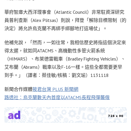
華府智庫大西洋理事會（Atlantic Council）非常駐資深研究
員普利查斯（Alex Plitsas）則說，拜登「解除目標限制（的
決定）將允許烏克蘭不再綁手綁腳地打這場仗」。
他補充說，「然而，一如往常，我相信歷史將指這個決定來
得太遲，就如同ATACMS、高機動性多管火箭系統
（HIMARS）、布萊德雷戰車（Bradley Fighting Vehicles）、
艾布蘭（Abrams）戰車以及F-16一樣。這些全都需要更早
到手。」（譯者：蔡佳敏/核稿：劉文瑜）1131118
新聞合作媒體
筱君台灣 PLUS 新聞網
路透社：烏克蘭數天內首度以ATACMS長程飛彈襲俄