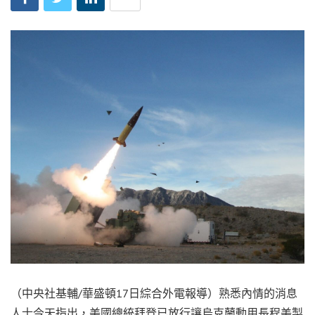
（中央社基輔/華盛頓17日綜合外電報導）熟悉內情的消息
人士今天指出，美國總統拜登已放行讓烏克蘭動用長程美製