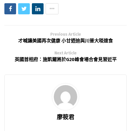
Previous Article
才喊讓美國再次健康 小甘迺迪與川普大啖速食
Next Article
英國首相府：施凱爾將於G20峰會場合會見習近平
廖筱君