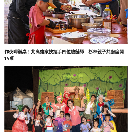
作伙呷辦桌！北高雄家扶攜手四位總舖師 杉林親子共廚席開
14桌