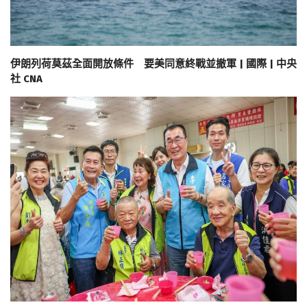
伊朗列荷莫茲全面開放條件 要美同意終戰並撤軍 | 國際 | 中央
社 CNA