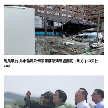
颱風襲台 北市強風吹倒圍籬鷹架建管處開罰 | 地方 | 中央社
CNA