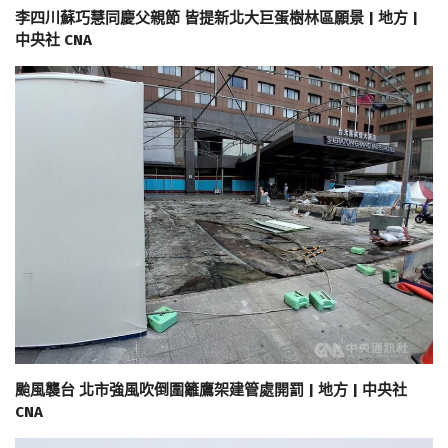
李四川蘇巧慧同慶父親節 皆提新北大巨蛋樹林區願景 | 地方 |
中央社 CNA
颱風襲台 北市強風吹倒圍籬鷹架建管處開罰 | 地方 | 中央社
CNA