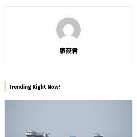
廖筱君
Trending Right Now!