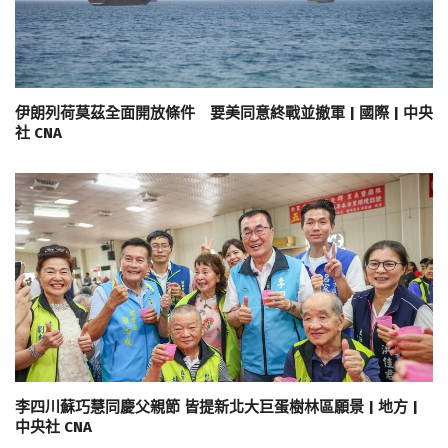
伊朗列荷莫茲全面開放條件 要美同意終戰並撤軍 | 國際 | 中央
社 CNA
李四川蘇巧慧同慶父親節 皆提新北大巨蛋樹林區願景 | 地方 |
中央社 CNA