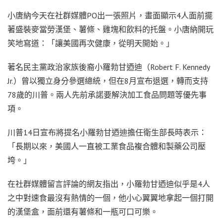
小唐納今天在社群媒體PO出一張照片，畫面顯示4人面前擺
著盛裝麥當勞漢堡、薯條、雞塊和飲料的托盤。小唐納開玩
笑地寫道：「讓美國再次健康，從明天開始。」
著名民主黨政治家族後裔小羅勃甘迺迪（Robert F. Kennedy
Jr.）曾以獨立身分參選總統，但在8月宣布退選，轉而支持
78歲的川普。兩人先前承諾要解決加工食品問題等優先事
項。
川普14日宣布將提名小羅勃甘迺迪擔任衛生部長時表示：
「長期以來，美國人一直被工業食品複合體和製藥公司壓
垮。」
在社群媒體留言評論的網友指出，小羅勃甘迺迪似乎是4人
之中對速食最沒有熱情的一個，他小心翼翼地拿起一個打開
的漢堡盒，面前還有薯條和一瓶可口可樂。