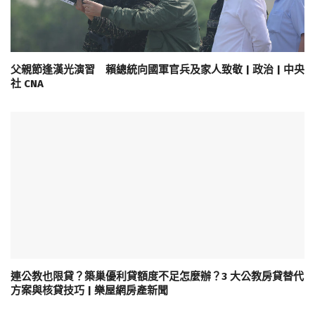
父親節逢漢光演習 賴總統向國軍官兵及家人致敬 | 政治 | 中央
社 CNA
連公教也限貸？築巢優利貸額度不足怎麼辦？3 大公教房貸替代
方案與核貸技巧 | 樂屋網房產新聞