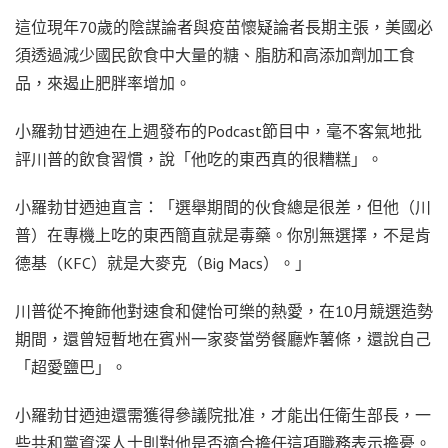
這位現年70歲的陰謀論者與疫苗懷疑論者長期主張，美國必
須透過減少國民飲食中大量的糖、脂肪和高添加劑加工食
品，來遏止肥胖率增加。
小羅勃甘迺迪在上週發布的Podcast節目中，毫不客氣地批
評川普的飲食習慣，說「他吃的東西真的很糟糕」。
小羅勃甘迺迪直言：「選舉期間的伙食總是很差，但他（川
普）在專機上吃的東西簡直就是毒藥。你別無選擇，不是肯
德基（KFC）就是大麥克（Big Macs）。」
川普從不掩飾他對速食和健怡可樂的熱愛，在10月競選造勢
期間，還曾短暫地在賓州一家麥當勞餐廳炸薯條，還說自己
「超愛鹽巴」。
小羅勃甘迺迪還需獲得參議院批准，才能出任衛生部長，一
些共和黨資深人士則對他是否適合擔任這項職務表示擔憂。