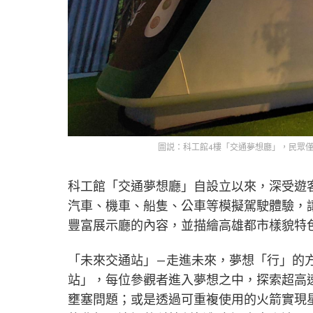
圖説：科工館4樓「交通夢想廳」，民眾
科工館「交通夢想廳」自設立以來，深受遊
汽車、機車、船隻、公車等模擬駕駛體驗，
豐富展示廳的內容，並描繪高雄都市樣貌特
「未來交通站」—走進未來，夢想「行」的
站」，每位參觀者進入夢想之中，探索超高
壅塞問題；或是透過可重複使用的火箭實現