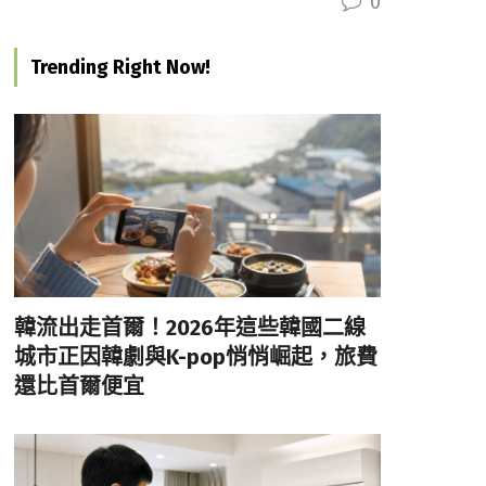
0
Trending Right Now!
韓流出走首爾！2026年這些韓國二線
城市正因韓劇與K-pop悄悄崛起，旅費
還比首爾便宜