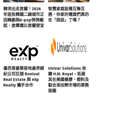
韓流出走首爾！2026
智慧家庭設備互聯互
年這些韓國二線城市正
通，你家的電器們真的
因韓劇與K-pop悄悄崛
在「說話」了嗎？
起，旅費還比首爾便宜
墨西哥豪華房地產界經
Univar Solutions 收
紀公司巨頭 Ronival
購 H.M. Royal，拓展
Real Estate 與 eXp
其在美國橡膠、塑料及
Realty 攜手合作
黏合添加劑市場的業務
版圖