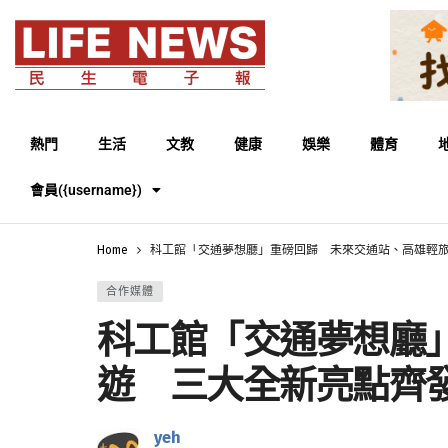
熱門
生活
文教
健康
娛樂
體育
會員({username})
Home
科工館「交通夢想廳」重磅回歸 未來交通站、高雄輕
合作媒體
科工館「交通夢想廳
遊 三大全新亮點齊
yeh