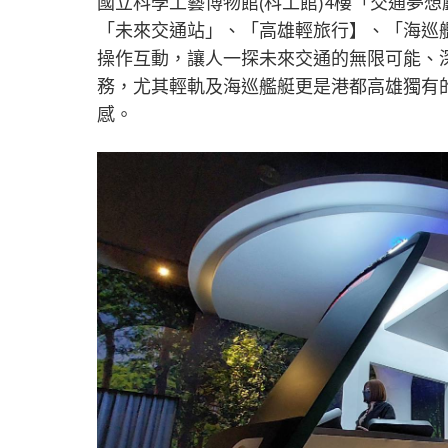
國立科學工藝博物館(科工館)4樓「交通夢想
「未來交通站」、「高雄輕旅行】、「海巡
操作互動，讓人一探未來交通的無限可能、
務，尤其輕軌及海巡艦艇更是港都高雄獨有
感。