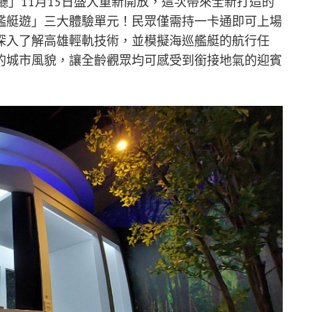
廳」11月15日盛大重新開放，這次帶來全新打造的
艦艇遊」三大體驗單元！民眾僅需持一卡通即可上場
深入了解高雄輕軌技術，並模擬海巡艦艇的航行任
的城市風貌，讓全齡觀眾均可感受到銜接地氣的迎賓