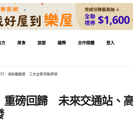
地方
美食
旅遊
國際
合作媒體
登入
旅行、海巡艦艇遊 三大全新亮點齊發
」重磅回歸 未來交通站、
發