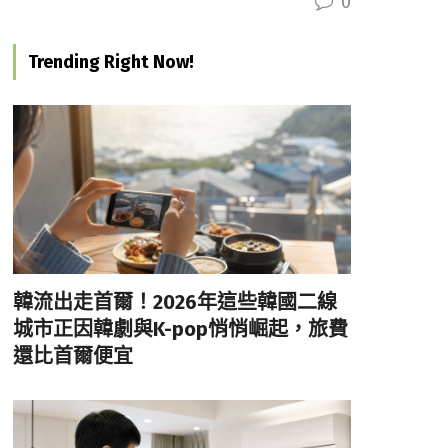
0
Trending Right Now!
韓流出走首爾！2026年這些韓國二線
城市正因韓劇與K-pop悄悄崛起，旅費
還比首爾便宜