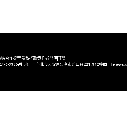
聯絡
合作提案
隱私權政策
作者聲明
訂閱
776-3386
地址：台北市大安區忠孝東路四段221號12樓
lifenews.