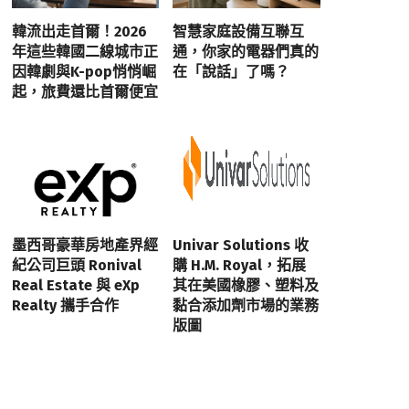
韓流出走首爾！2026
智慧家庭設備互聯互
年這些韓國二線城市正
通，你家的電器們真的
因韓劇與K-pop悄悄崛
在「說話」了嗎？
起，旅費還比首爾便宜
墨西哥豪華房地產界經
Univar Solutions 收
紀公司巨頭 Ronival
購 H.M. Royal，拓展
Real Estate 與 eXp
其在美國橡膠、塑料及
Realty 攜手合作
黏合添加劑市場的業務
版圖