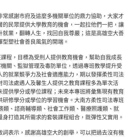
非常感謝市府及這麼多機關單位的鼎力協助，大家才
層的民眾提供大學教育的機會，一起拉他們一把，讓
升就業，翻轉人生，找回自我尊嚴；這是高雄空大善
揮型塑社會善良風氣的開端。
班課程，目標為受刑人提供教育機會，幫助自我成長
察機關、監獄管理及毒防單位，透過專班教學提升受
人的就業競爭力及社會適應能力，期以發揮柔性司法
對司法處遇人及馨生人提供之教育課程多為單次活
未提供學分或學位課程；未來本專班將彙集現有教育
供研修學分或學位的學習機會。大南方柔性司法專班
事務類、諮商輔導類、社會工作類、醫療照護類、就
量身打造其所需求的套裝課程組合，既彈性又實用。
致詞表示，感謝高雄空大的創舉，可以把過去沒有機