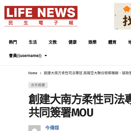
熱門
生活
文教
健康
娛樂
體育
會員({username})
Home
創建大南方柔性司法專班 高雄空大聯合檢察機關、獄政
合作媒體
創建大南方柔性司法
共同簽署MOU
今傳媒