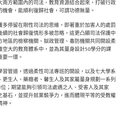
大南方範圍內的司法、教育資源結合起來，打破行政
的機會，能順利復歸社會，可謂功德無量。
護多停留在剛性司法的思維，即著重於加害人的處罰
後續的社會歸復情形多被忽略，這更凸顯司法保護中
方地區的檢察機關、獄政管理、毒防機關共同開設柔
雄空大的教育體系中，並為其量身設計50學分的課
重要一環。
學習管道，透過柔性司法專班的開設，以及七大學系
、更生人、藥癮者、馨生人及其家屬量身規劃一系列
學位；期望能夠引領司法處遇之人、受害人及其家
之基石，並提升就業競爭力，進而體現平等的受教權
精神。