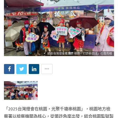
結合台灣燈會推識詐 桃檢「打詐新四法」花燈亮相
「2025台灣燈會在桃園，光聚千塘串桃園」，桃園地方檢
察署以檢察機關為核心，從懲詐角度出發，結合桃園監獄製