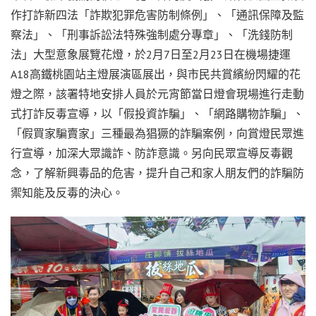
作打詐新四法「詐欺犯罪危害防制條例」、「通訊保障及監
察法」、「刑事訴訟法特殊強制處分專章」、「洗錢防制
法」大型意象展覽花燈，於2月7日至2月23日在機場捷運
A18高鐵桃園站主燈展演區展出，與市民共賞繽紛閃耀的花
燈之際，該署特地安排人員於元宵節當日燈會現場進行走動
式打詐反毒宣導，以「假投資詐騙」、「網路購物詐騙」、
「假買家騙賣家」三種最為猖獗的詐騙案例，向賞燈民眾進
行宣導，加深大眾識詐、防詐意識。另向民眾宣導反毒觀
念，了解新興毒品的危害，提升自己和家人朋友們的詐騙防
禦知能及反毒的決心。