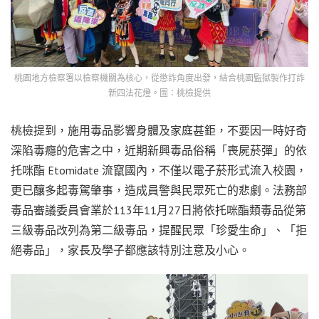
桃園地方檢察署以檢察機關為核心，從懲詐角度出發，結合桃園監獄製作打詐
新四法花燈。圖：桃檢提供
桃檢提到，施用毒品影響身體及家庭甚鉅，不要因一時好奇
深陷毒癮的危害之中，近期新興毒品俗稱「喪屍菸彈」的依
托咪酯 Etomidate 流竄國內，不僅以電子菸形式流入校園，
更已釀多起毒駕肇事，造成員警與民眾死亡的悲劇。法務部
毒品審議委員會業於113年11月27日將依托咪酯類毒品從第
三級毒品改列為第二級毒品，提醒民眾「珍愛生命」、「拒
絕毒品」，家長及學子都應該特別注意及小心。