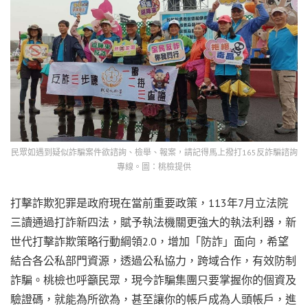
民眾如遇到疑似詐騙案件欲諮詢、檢舉、報案，請記得馬上撥打165反詐騙諮詢
專線。圖：桃檢提供
打擊詐欺犯罪是政府現在當前重要政策，113年7月立法院
三讀通過打詐新四法，賦予執法機關更強大的執法利器，新
世代打擊詐欺策略行動綱領2.0，增加「防詐」面向，希望
結合各公私部門資源，透過公私協力，跨域合作，有效防制
詐騙。桃檢也呼籲民眾，現今詐騙集團只要掌握你的個資及
驗證碼，就能為所欲為，甚至讓你的帳戶成為人頭帳戶，進