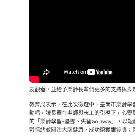
友觀看，並給予樂齡長輩們更多的支持與肯
教育局表示，在此次徵選中，臺南市樂齡學
動唱，讓長輩在老師與志工的引導下，心靈
的「樂齡學習~憂鬱、失智Go away」，
鬱情緒並關注大腦健康，成功榮獲銀質獎；新市