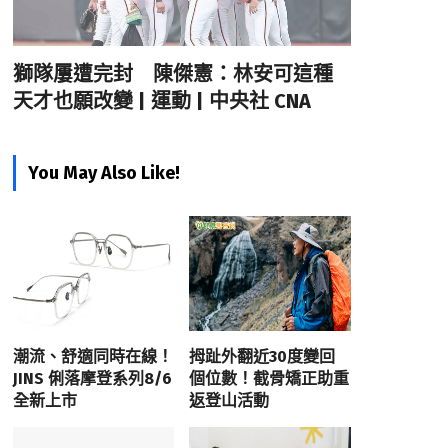
獅隊屢遭完封 陳傑憲：林安可這種
天才也願改變 | 運動 | 中央社 CNA
You May Also Like!
潮流、舒適同時在線！
拇趾外翻近30度變回
JINS 俐落摩登系列8/6
個位數！截骨矯正助重
全新上市
返登山活動