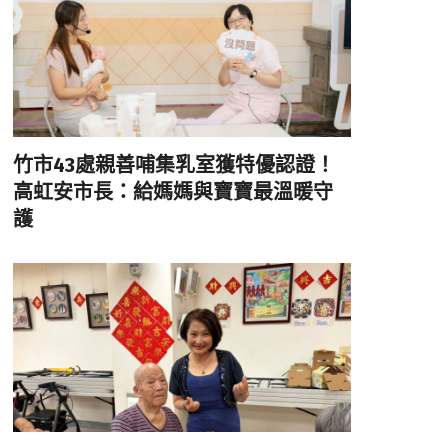
竹市43處親善哺集乳室獲特優認證！
高虹安市長：給媽媽與寶寶最溫暖守
護