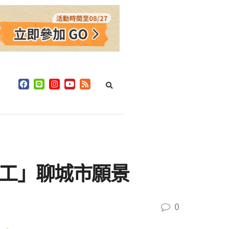
老工」聊城市願景
0