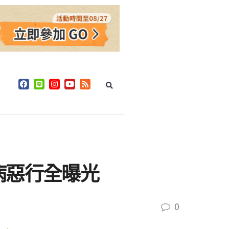
病惡行全曝光
0