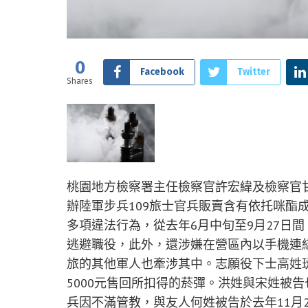
0
Facebook
Twitter
Shares
桃園地方檢察署主任檢察官許宏緯及檢察官
辦陸軍步兵109旅士官兵販賣含有依托咪酯
多項違法行為，從去年6月中旬至9月27日
逃避職役，此外，還涉嫌在營區內以手機連結
旅的其他軍人也牽涉其中。志願役下士高姓
5000元售回所扣得的菸彈。洪姓與宋姓被告
兵因不滿管教，與友人何姓被告於去年11月