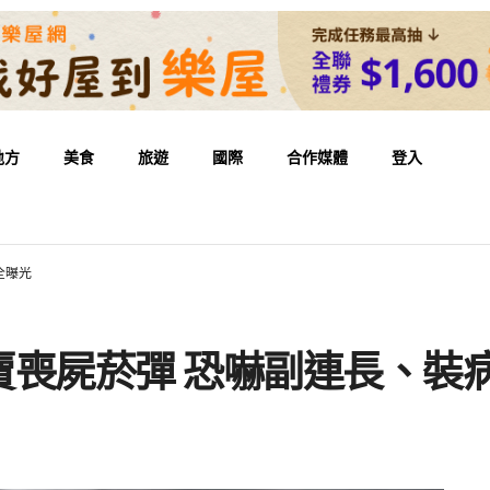
地方
美食
旅遊
國際
合作媒體
登入
全曝光
賣喪屍菸彈 恐嚇副連長、裝