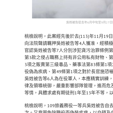
吳姓被告從去年6月中旬至9月27日
桃檢說明，此案經先後於去(113)年11月1
向法院聲請羈押吳姓被告等4人獲准，經積極
官認吳姓被告等7人分別涉犯貪污治罪條例第
第3款之侵占職務上持有非公用私有財物、第
3項之販賣第三級毒品、藥事法第83條第1
役偽為疾病、第49條第1項之對於長官施恐
吳姓被告等6人為在役軍人，本應精實訓練
律及領導統御，嚴重影響部隊管理，進而危
等情，具體求處有期徒刑1年至13年不等，
桃檢說明，109旅義務役一等兵吳姓被告自去
次。又意圖免除職役而偽裝疾病，以自殘及