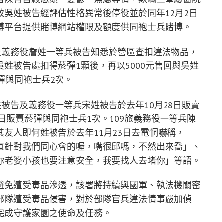
吳姓被告經評估性格異常後停役並於同年12月2日
博平台提供賭博網站權限及額度供同袍士兵賭博。
及義務役詹姓一等兵被告知悉於營區查扣違法物品，
姓被告處扣得菸彈1顆後，再以5000元售回與吳姓
彈與同袍士兵2次。
姓被告及義務役一等兵宋姓被告於去年10月28日販賣
日販賣菸彈與同袍士兵1次。109旅義務役一等兵陳
友人即何姓被告於去年11月23日去電恫嚇稱，
直針對我們同心會的喔，嘴很邱嗎，不然出來喬」、
你老婆小孩也要注意安全，我要找人去堵你」等語。
避免遭受毒品滲透，該署將持續與國軍、執法機關密
部隊遭受毒品侵害，對於部隊官兵違法情事嚴加偵
完成守護家園之使命及任務。