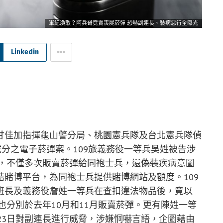
軍紀渙散？阿兵哥竟賣喪屍菸彈 恐嚇副連長、裝病惡行全曝光
Linkedin
甘佳加指揮龜山警分局、桃園憲兵隊及台北憲兵隊偵
成分之電子菸彈案。109旅義務役一等兵吳姓被告涉
間，不僅多次販賣菸彈給同袍士兵，還偽裝疾病意圖
賭博平台，為同袍士兵提供賭博網站及額度。109
班長及義務役詹姓一等兵在查扣違法物品後，竟以
也分別於去年10月和11月販賣菸彈。更有陳姓一等
23日對副連長進行威脅，涉嫌恫嚇言語，企圖藉由