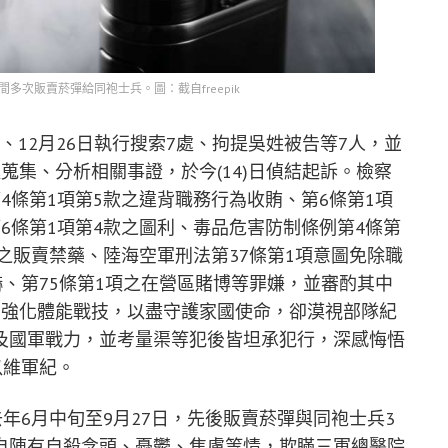
間多次販賣菸彈給同袍士兵。圖：截自freepik
9日、12月26日執行搜索7處、拘提吳姓被告等7人，並
蒐集、分析相關事證，於今(14)日偵結起訴。檢察
4條第1項第5款之違背職務行為收賄、第6條第1項
6條第1項第4款之圖利、毒品危害防制條例第4條第
項之販賣禁藥、陸海空軍刑法第37條第1項意圖免除職
嚇、第75條第1項之在營區賭博等罪嫌，並審酌其中
，強化體能戰技，以盡守護家國使命，卻漠視部隊紀
及國軍戰力，並考量渠等犯後皆坦承犯行，深感悔悟
以維軍紀。
年6月中旬至9月27日，先後販賣菸彈與同袍士兵3
自陳有自殺念頭、憂鬱、焦慮等情，欺瞞三軍總醫院