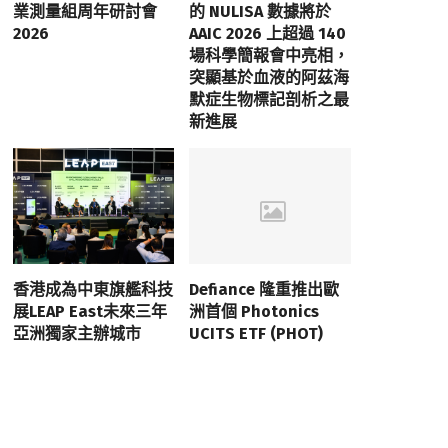
業測量組周年研討會
的 NULISA 數據將於
2026
AAIC 2026 上超過 140
場科學簡報會中亮相，
突顯基於血液的阿茲海
默症生物標記剖析之最
新進展
香港成為中東旗艦科技
Defiance 隆重推出歐
展LEAP East未來三年
洲首個 Photonics
亞洲獨家主辦城市
UCITS ETF (PHOT)