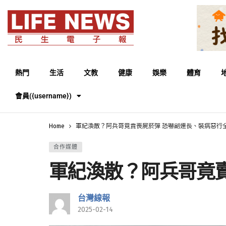
熱門
生活
文教
健康
娛樂
體育
會員({username})
Home
軍紀渙散？阿兵哥竟賣喪屍菸彈 恐嚇副連長、裝病惡行
合作媒體
軍紀渙散？阿兵哥竟
台灣線報
2025-02-14