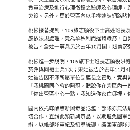
負責治療及進行心理衡鑑之醫師及心理師，致
免役。另外，更於營區內以手機連結網路賭
桃檢接著提到，109旅志願役下士高姓班長
應依法規處理，竟為牟私利而違背職務，自吳
被告。詹姓一等兵另於去年10月間，販賣菸
桃檢進一步說明，109旅下士班長志願役洪
菸彈與同袍士兵1次；宋姓被告於去年11月4
姓被告因不滿所屬單位副連長之管教，竟與其
「我桃園同心會的阿冠，聽說你在營區內一
「你出營區小心一點，我知道你家住哪裡，
國內依托咪酯等新興毒品氾濫，部隊亦無法
切合作，查緝此類新興毒品，以期避免國軍
辦，以維部隊軍紀及領導統御，讓國軍部隊