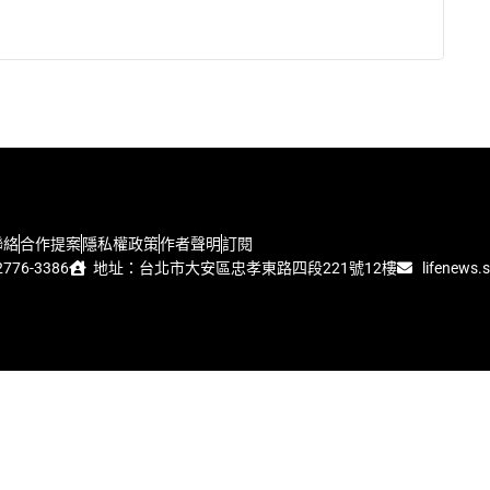
聯絡
合作提案
隱私權政策
作者聲明
訂閱
776-3386
地址：台北市大安區忠孝東路四段221號12樓
lifenews.