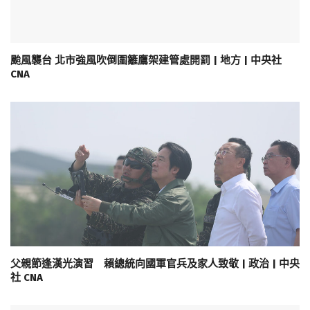
颱風襲台 北市強風吹倒圍籬鷹架建管處開罰 | 地方 | 中央社
CNA
父親節逢漢光演習 賴總統向國軍官兵及家人致敬 | 政治 | 中央
社 CNA