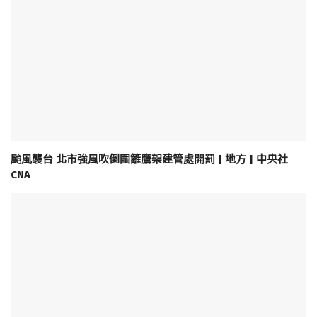
颱風襲台 北市強風吹倒圍籬鷹架建管處開罰 | 地方 | 中央社
CNA