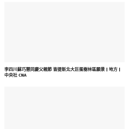
李四川蘇巧慧同慶父親節 皆提新北大巨蛋樹林區願景 | 地方 |
中央社 CNA