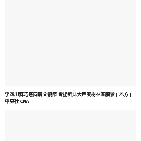
李四川蘇巧慧同慶父親節 皆提新北大巨蛋樹林區願景 | 地方 |
中央社 CNA