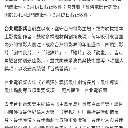
開始徵件，3月14日截止收件；會外賽「台灣電影行銷獎」
則於2月14日開始徵件，3月17日截止收件。
台北電影獎
自創立以來，堅守台灣電影主場，致力於拔擢本
土影像創作者，鼓勵多樣題材與創新表現，每年吸引來自國
內外的電影人關注，成為台灣電影界的年度盛事。四類別影
片「劇情長片」、「紀錄片」、「短片」及「動畫片」皆可
角逐各類別最佳影片，並共同競爭演員與技術類等15項個人
獎項，以及最高榮譽「百萬首獎」。
台北電影獎去年《老狐狸》囊括最佳劇情長片、最佳導演、
最佳編劇等五項重要獎項 照片提供：台北電影節
去年台北電影獎由紀錄片《由島至島》勇奪百萬首獎，該片
同時獲得最佳紀錄片大獎；《老狐狸》則囊括最佳劇情長
片、最佳導演、最佳編劇等五項重要獎項；最佳短片與最佳
動畫片分別由《回收場的夏天》與《八戒》奪得；阮經天憑