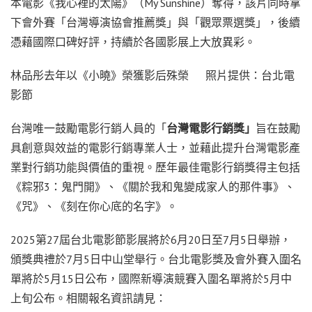
本電影《我心裡的太陽》（My Sunshine）奪得，該片同時拿
下會外賽「台灣導演協會推薦獎」與「觀眾票選獎」，後續
憑藉國際口碑好評，持續於各國影展上大放異彩。
林品彤去年以《小曉》榮獲影后殊榮 照片提供：台北電
影節
台灣唯一鼓勵電影行銷人員的「
台灣電影行銷獎」
旨在鼓勵
具創意與效益的電影行銷專業人士，並藉此提升台灣電影產
業對行銷功能與價值的重視。歷年最佳電影行銷獎得主包括
《粽邪3：鬼門開》、《關於我和鬼變成家人的那件事》、
《咒》、《刻在你心底的名字》。
2025第27屆台北電影節影展將於6月20日至7月5日舉辦，
頒獎典禮於7月5日中山堂舉行。台北電影獎及會外賽入圍名
單將於5月15日公布，國際新導演競賽入圍名單將於5月中
上旬公布。相關報名資訊請見：