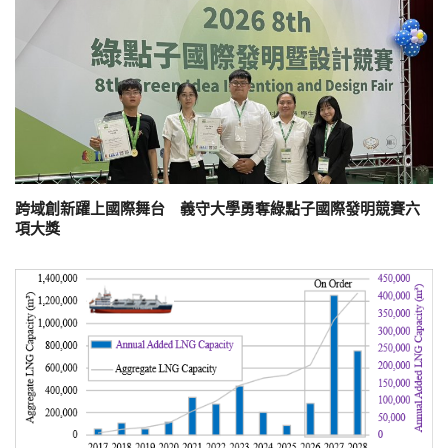
跨域創新躍上國際舞台 義守大學勇奪綠點子國際發明競賽六
項大獎