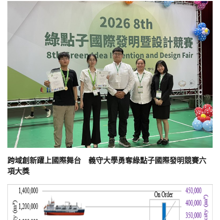
跨域創新躍上國際舞台 義守大學勇奪綠點子國際發明競賽六
項大獎