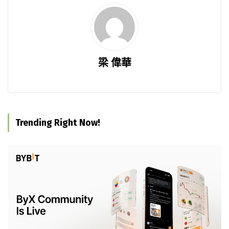
梁 偉華
Trending Right Now!