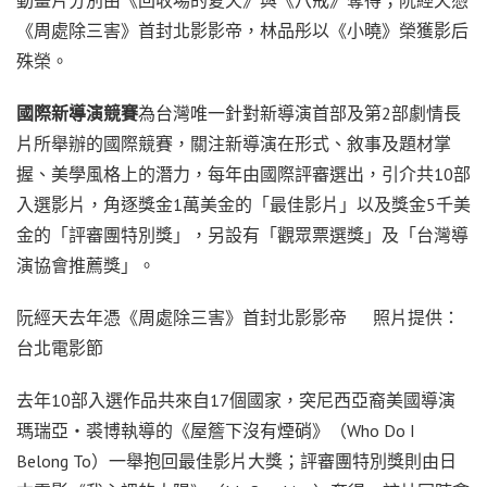
《周處除三害》首封北影影帝，林品彤以《小曉》榮獲影后
殊榮。
國際新導演競賽
為台灣唯一針對新導演首部及第2部劇情長
片所舉辦的國際競賽，關注新導演在形式、敘事及題材掌
握、美學風格上的潛力，每年由國際評審選出，引介共10部
入選影片，角逐獎金1萬美金的「最佳影片」以及獎金5千美
金的「評審團特別獎」，另設有「觀眾票選獎」及「台灣導
演協會推薦獎」。
阮經天去年憑《周處除三害》首封北影影帝 照片提供：
台北電影節
去年10部入選作品共來自17個國家，突尼西亞裔美國導演
瑪瑞亞・裘博執導的《屋簷下沒有煙硝》（Who Do I
Belong To）一舉抱回最佳影片大獎；評審團特別獎則由日