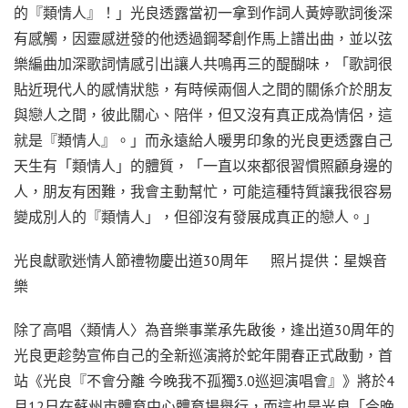
的『類情人』！」光良透露當初一拿到作詞人黃婷歌詞後深
有感觸，因靈感迸發的他透過鋼琴創作馬上譜出曲，並以弦
樂編曲加深歌詞情感引出讓人共鳴再三的醍醐味，「歌詞很
貼近現代人的感情狀態，有時候兩個人之間的關係介於朋友
與戀人之間，彼此關心、陪伴，但又沒有真正成為情侶，這
就是『類情人』。」而永遠給人暖男印象的光良更透露自己
天生有「類情人」的體質，「一直以來都很習慣照顧身邊的
人，朋友有困難，我會主動幫忙，可能這種特質讓我很容易
變成別人的『類情人」，但卻沒有發展成真正的戀人。」
光良獻歌迷情人節禮物慶出道30周年 照片提供：星娛音
樂
除了高唱〈類情人〉為音樂事業承先啟後，逢出道30周年的
光良更趁勢宣佈自己的全新巡演將於蛇年開春正式啟動，首
站《光良『不會分離 今晚我不孤獨3.0巡迴演唱會』》將於4
月12日在蘇州市體育中心體育場舉行，而這也是光良「今晚