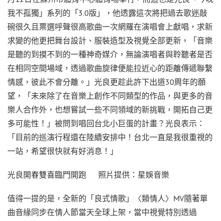
我不孤獨」系列的「3.0版」，他透露這次將把過去歌迷敲
碗很久且票選呼聲很高歌曲一次網羅在演唱會上獻唱，求新
求變的他更把舞台設計、服裝造型及視覺全部更新，「音樂
是聽的到摸不到的一種神奇媒介，無論演唱者與聆聽者是否
在相同空間場域，透過歌曲旋律便能拉近心的距離傳遞聯繫
情感，彼此不會分離。」光良更趁此許下出道30周年的願
望，「未來除了在音樂上創作不同類型的作品，與更多的音
樂人合作外，也想嘗試一些不同領域的新挑戰，開拓自己更
多可能性！」被問到唱回台北小巨蛋的計畫？光良表示：
「目前的巡演行程還在陸續安排中！台北一直是我很重視的
一站，希望很快就有好消息！」
光良開春雙喜臨門開跑 照片提供：星娛音樂
值得一提的是，全新的「良式情歌」〈類情人〉MV隨著單
曲音緣同步在情人節當天全球上架，當中視覺特別透過