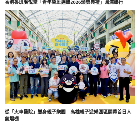
香港魯班廣悅堂「青年魯班選舉2026頒獎典禮」圓滿舉行
從「火車醫院」變身親子樂園 高雄親子遊樂園區開幕首日人
氣爆棚