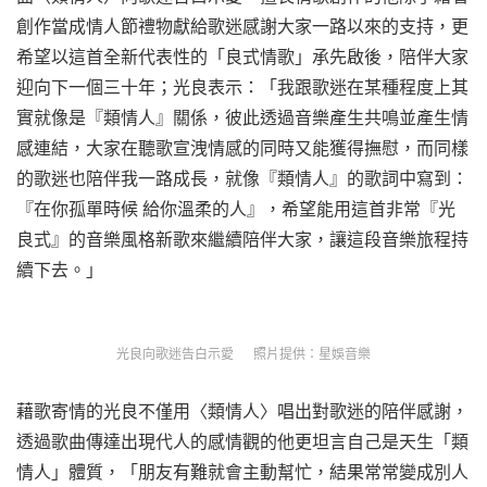
創作當成情人節禮物獻給歌迷感謝大家一路以來的支持，更
希望以這首全新代表性的「良式情歌」承先啟後，陪伴大家
迎向下一個三十年；光良表示：「我跟歌迷在某種程度上其
實就像是『類情人』關係，彼此透過音樂產生共鳴並產生情
感連結，大家在聽歌宣洩情感的同時又能獲得撫慰，而同樣
的歌迷也陪伴我一路成長，就像『類情人』的歌詞中寫到：
『在你孤單時候 給你溫柔的人』，希望能用這首非常『光
良式』的音樂風格新歌來繼續陪伴大家，讓這段音樂旅程持
續下去。」
光良向歌迷告白示愛 照片提供：星娛音樂
藉歌寄情的光良不僅用〈類情人〉唱出對歌迷的陪伴感謝，
透過歌曲傳達出現代人的感情觀的他更坦言自己是天生「類
情人」體質，「朋友有難就會主動幫忙，結果常常變成別人