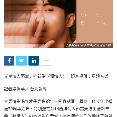
光良蛇年新氣象 MV陪歌迷過情人節
光良情人節當天推新歌〈類情人〉 照片提供：星娛音樂
記者梁偉華／ 台北報導
大馬情歌唱作才子光良蛇年一開春就喜上眉梢，逢今年出道
滿30周年之際，特別選在2/14西洋情人節當天推出全新單
曲〈類情人〉向歌迷告白示愛，擅長情歌創作的他除了藉著