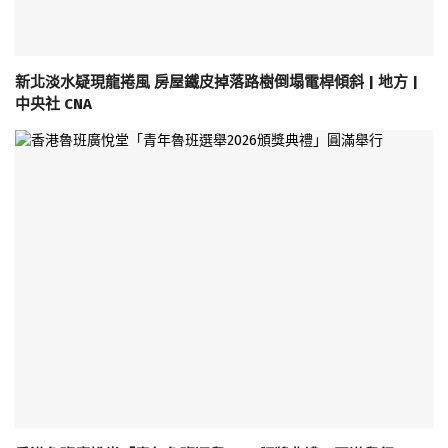
新北淡水疑現龍捲風 房屋鐵皮掉落路樹倒塌電桿傾斜 | 地方 |
中央社 CNA